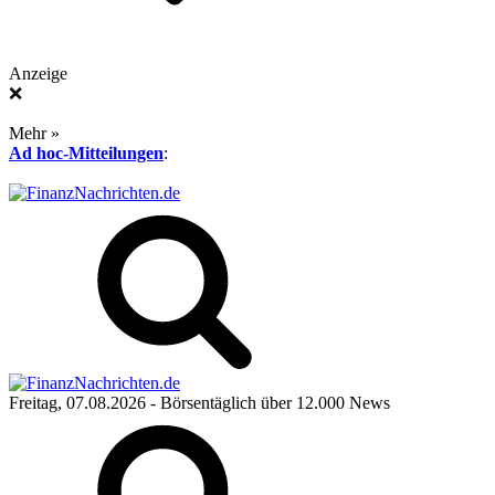
Anzeige
❌
Mehr »
Ad hoc-Mitteilungen
:
Freitag, 07.08.2026
- Börsentäglich über 12.000 News