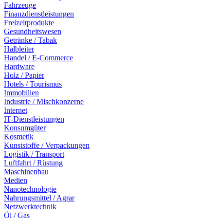
Fahrzeuge
Finanzdienstleistungen
Freizeitprodukte
Gesundheitswesen
Getränke / Tabak
Halbleiter
Handel / E-Commerce
Hardware
Holz / Papier
Hotels / Tourismus
Immobilien
Industrie / Mischkonzerne
Internet
IT-Dienstleistungen
Konsumgüter
Kosmetik
Kunststoffe / Verpackungen
Logistik / Transport
Luftfahrt / Rüstung
Maschinenbau
Medien
Nanotechnologie
Nahrungsmittel / Agrar
Netzwerktechnik
Öl / Gas