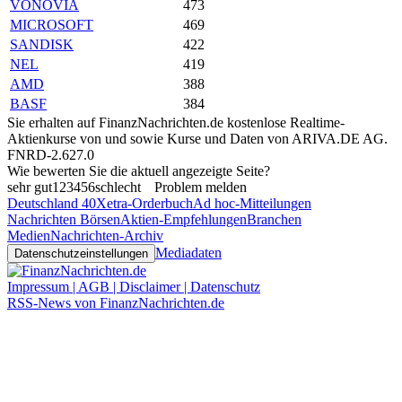
VONOVIA
473
MICROSOFT
469
SANDISK
422
NEL
419
AMD
388
BASF
384
Sie erhalten auf FinanzNachrichten.de kostenlose Realtime-
Aktienkurse von
und
sowie Kurse und Daten von
ARIVA.DE AG
.
FNRD-2.627.0
Wie bewerten Sie die aktuell angezeigte Seite?
sehr gut
1
2
3
4
5
6
schlecht
Problem melden
Deutschland 40
Xetra-Orderbuch
Ad hoc-Mitteilungen
Nachrichten Börsen
Aktien-Empfehlungen
Branchen
Medien
Nachrichten-Archiv
Mediadaten
Datenschutzeinstellungen
Impressum | AGB | Disclaimer | Datenschutz
RSS-News von FinanzNachrichten.de