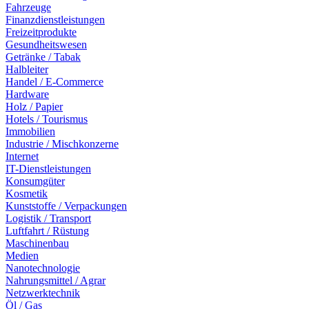
Fahrzeuge
Finanzdienstleistungen
Freizeitprodukte
Gesundheitswesen
Getränke / Tabak
Halbleiter
Handel / E-Commerce
Hardware
Holz / Papier
Hotels / Tourismus
Immobilien
Industrie / Mischkonzerne
Internet
IT-Dienstleistungen
Konsumgüter
Kosmetik
Kunststoffe / Verpackungen
Logistik / Transport
Luftfahrt / Rüstung
Maschinenbau
Medien
Nanotechnologie
Nahrungsmittel / Agrar
Netzwerktechnik
Öl / Gas