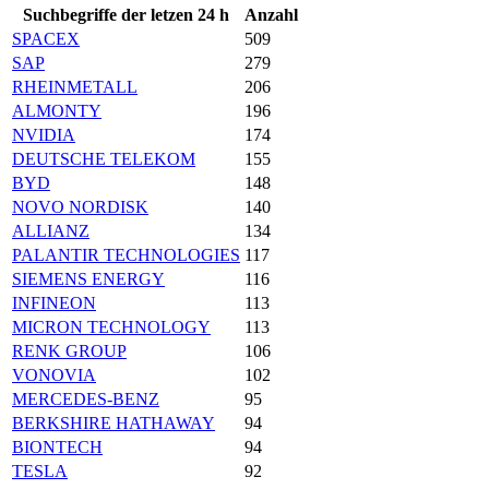
Suchbegriffe der letzen 24 h
Anzahl
SPACEX
509
SAP
279
RHEINMETALL
206
ALMONTY
196
NVIDIA
174
DEUTSCHE TELEKOM
155
BYD
148
NOVO NORDISK
140
ALLIANZ
134
PALANTIR TECHNOLOGIES
117
SIEMENS ENERGY
116
INFINEON
113
MICRON TECHNOLOGY
113
RENK GROUP
106
VONOVIA
102
MERCEDES-BENZ
95
BERKSHIRE HATHAWAY
94
BIONTECH
94
TESLA
92