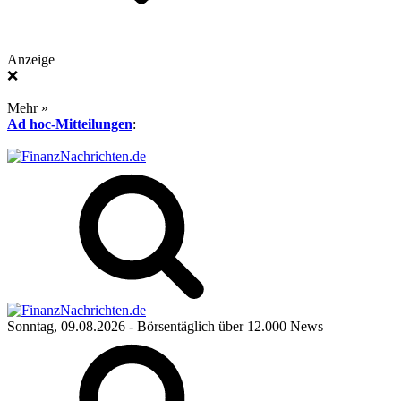
Anzeige
❌
Mehr »
Ad hoc-Mitteilungen
:
Sonntag, 09.08.2026
- Börsentäglich über 12.000 News