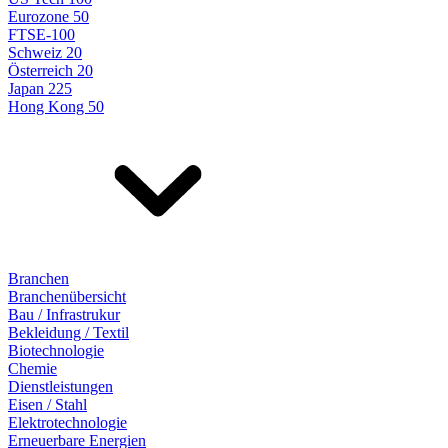
Eurozone 50
FTSE-100
Schweiz 20
Österreich 20
Japan 225
Hong Kong 50
Branchen
Branchenübersicht
Bau / Infrastrukur
Bekleidung / Textil
Biotechnologie
Chemie
Dienstleistungen
Eisen / Stahl
Elektrotechnologie
Erneuerbare Energien