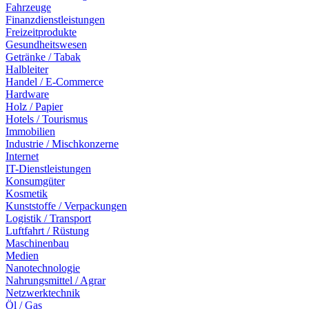
Fahrzeuge
Finanzdienstleistungen
Freizeitprodukte
Gesundheitswesen
Getränke / Tabak
Halbleiter
Handel / E-Commerce
Hardware
Holz / Papier
Hotels / Tourismus
Immobilien
Industrie / Mischkonzerne
Internet
IT-Dienstleistungen
Konsumgüter
Kosmetik
Kunststoffe / Verpackungen
Logistik / Transport
Luftfahrt / Rüstung
Maschinenbau
Medien
Nanotechnologie
Nahrungsmittel / Agrar
Netzwerktechnik
Öl / Gas