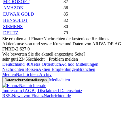
MICROSOFT
87
AMAZON
86
EUWAX GOLD
85
HENSOLDT
82
SIEMENS
80
DEUTZ
79
Sie erhalten auf FinanzNachrichten.de kostenlose Realtime-
Aktienkurse von
und
sowie Kurse und Daten von
ARIVA.DE AG
.
FNRD-2.627.0
Wie bewerten Sie die aktuell angezeigte Seite?
sehr gut
1
2
3
4
5
6
schlecht
Problem melden
Deutschland 40
Xetra-Orderbuch
Ad hoc-Mitteilungen
Nachrichten Börsen
Aktien-Empfehlungen
Branchen
Medien
Nachrichten-Archiv
Mediadaten
Datenschutzeinstellungen
Impressum | AGB | Disclaimer | Datenschutz
RSS-News von FinanzNachrichten.de