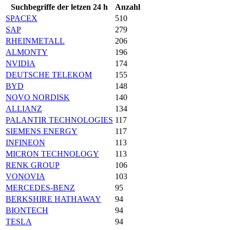
Suchbegriffe der letzen 24 h
Anzahl
SPACEX
510
SAP
279
RHEINMETALL
206
ALMONTY
196
NVIDIA
174
DEUTSCHE TELEKOM
155
BYD
148
NOVO NORDISK
140
ALLIANZ
134
PALANTIR TECHNOLOGIES
117
SIEMENS ENERGY
117
INFINEON
113
MICRON TECHNOLOGY
113
RENK GROUP
106
VONOVIA
103
MERCEDES-BENZ
95
BERKSHIRE HATHAWAY
94
BIONTECH
94
TESLA
94