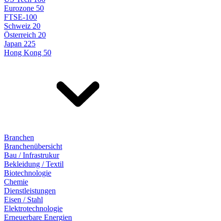
Eurozone 50
FTSE-100
Schweiz 20
Österreich 20
Japan 225
Hong Kong 50
Branchen
Branchenübersicht
Bau / Infrastrukur
Bekleidung / Textil
Biotechnologie
Chemie
Dienstleistungen
Eisen / Stahl
Elektrotechnologie
Erneuerbare Energien