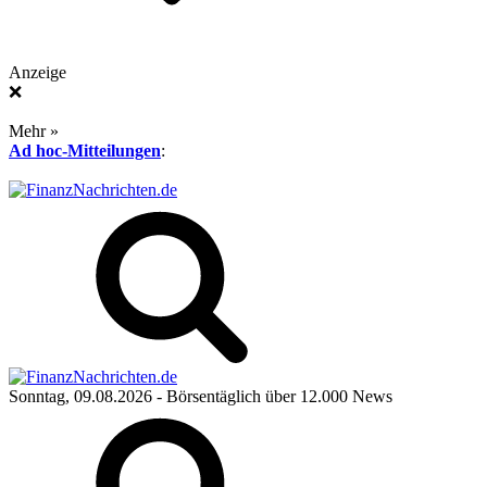
Anzeige
❌
Mehr »
Ad hoc-Mitteilungen
:
Sonntag, 09.08.2026
- Börsentäglich über 12.000 News