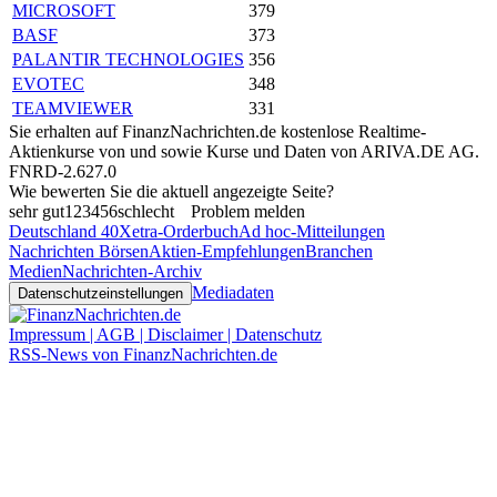
MICROSOFT
379
BASF
373
PALANTIR TECHNOLOGIES
356
EVOTEC
348
TEAMVIEWER
331
Sie erhalten auf FinanzNachrichten.de kostenlose Realtime-
Aktienkurse von
und
sowie Kurse und Daten von
ARIVA.DE AG
.
FNRD-2.627.0
Wie bewerten Sie die aktuell angezeigte Seite?
sehr gut
1
2
3
4
5
6
schlecht
Problem melden
Deutschland 40
Xetra-Orderbuch
Ad hoc-Mitteilungen
Nachrichten Börsen
Aktien-Empfehlungen
Branchen
Medien
Nachrichten-Archiv
Mediadaten
Datenschutzeinstellungen
Impressum | AGB | Disclaimer | Datenschutz
RSS-News von FinanzNachrichten.de