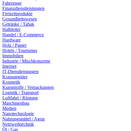
Fahrzeuge
Finanzdienstleistungen
Freizeitprodukte
Gesundheitswesen
Getränke / Tabak
Halbleiter
Handel / E-Commerce
Hardware
Holz / Papier
Hotels / Tourismus
Immobilien
Industrie / Mischkonzerne
Internet
IT-Dienstleistungen
Konsumgüter
Kosmetik
Kunststoffe / Verpackungen
Logistik / Transport
Luftfahrt / Rüstung
Maschinenbau
Medien
Nanotechnologie
Nahrungsmittel / Agrar
Netzwerktechnik
Öl / Gas