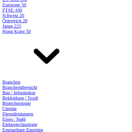
Eurozone 50
FTSE-100
Schweiz 20
Österreich 20
Japan 225
Hong Kong 50
Branchen
Branchenübersicht
Bau / Infrastrukur
Bekleidung / Textil
Biotechnologie
Chemie
Dienstleistungen
Eisen / Stahl
Elektrotechnologie
Erneuerbare Energien