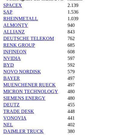
SPACEX
2.139
SAP
1.536
RHEINMETALL
1.039
ALMONTY
940
ALLIANZ
843
DEUTSCHE TELEKOM
762
RENK GROUP
685
INFINEON
608
NVIDIA
597
BYD
592
NOVO NORDISK
579
BAYER
497
MUENCHENER RUECK
497
MICRON TECHNOLOGY
480
SIEMENS ENERGY
480
DEUTZ
455
TRADE DESK
448
VONOVIA
441
NEL
402
DAIMLER TRUCK
380