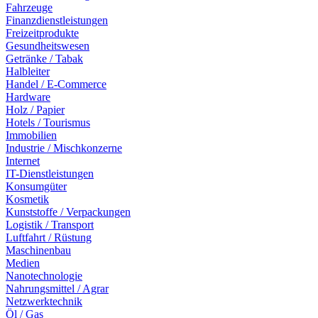
Fahrzeuge
Finanzdienstleistungen
Freizeitprodukte
Gesundheitswesen
Getränke / Tabak
Halbleiter
Handel / E-Commerce
Hardware
Holz / Papier
Hotels / Tourismus
Immobilien
Industrie / Mischkonzerne
Internet
IT-Dienstleistungen
Konsumgüter
Kosmetik
Kunststoffe / Verpackungen
Logistik / Transport
Luftfahrt / Rüstung
Maschinenbau
Medien
Nanotechnologie
Nahrungsmittel / Agrar
Netzwerktechnik
Öl / Gas