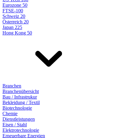
Eurozone 50
FTSE-100
Schweiz 20
Österreich 20
Japan 225
Hong Kong 50
Branchen
Branchenübersicht
Bau / Infrastrukur
Bekleidung / Textil
Biotechnologie
Chemie
Dienstleistungen
Eisen / Stahl
Elektrotechnologie
Erneuerbare Energien