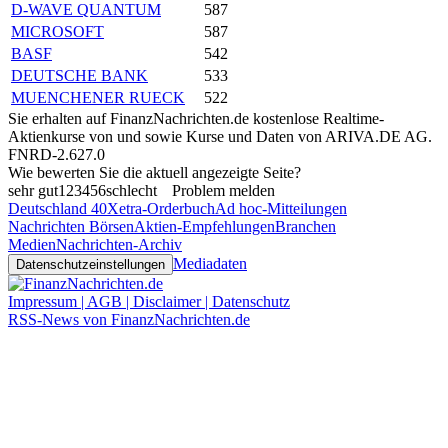
D-WAVE QUANTUM
587
MICROSOFT
587
BASF
542
DEUTSCHE BANK
533
MUENCHENER RUECK
522
Sie erhalten auf FinanzNachrichten.de kostenlose Realtime-
Aktienkurse von
und
sowie Kurse und Daten von
ARIVA.DE AG
.
FNRD-2.627.0
Wie bewerten Sie die aktuell angezeigte Seite?
sehr gut
1
2
3
4
5
6
schlecht
Problem melden
Deutschland 40
Xetra-Orderbuch
Ad hoc-Mitteilungen
Nachrichten Börsen
Aktien-Empfehlungen
Branchen
Medien
Nachrichten-Archiv
Mediadaten
Datenschutzeinstellungen
Impressum | AGB | Disclaimer | Datenschutz
RSS-News von FinanzNachrichten.de