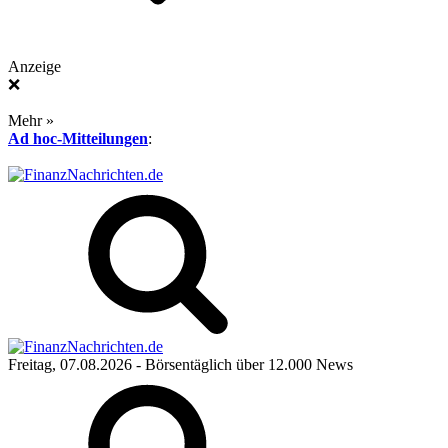
Anzeige
❌
Mehr »
Ad hoc-Mitteilungen
:
Freitag, 07.08.2026
- Börsentäglich über 12.000 News