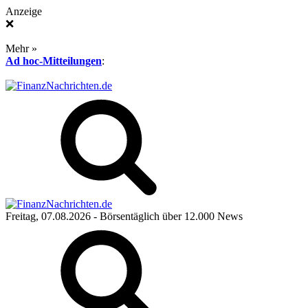
Anzeige
❌
Mehr »
Ad hoc-Mitteilungen
:
Freitag, 07.08.2026
- Börsentäglich über 12.000 News