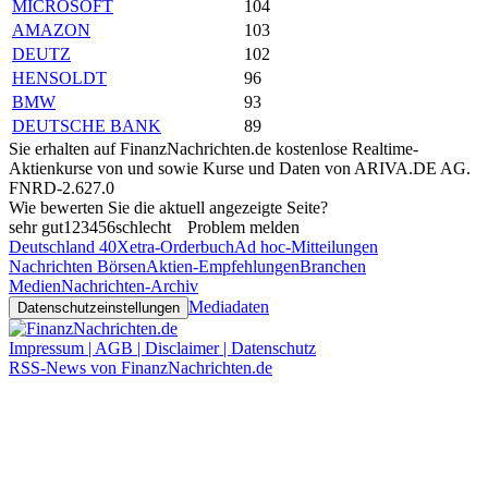
MICROSOFT
104
AMAZON
103
DEUTZ
102
HENSOLDT
96
BMW
93
DEUTSCHE BANK
89
Sie erhalten auf FinanzNachrichten.de kostenlose Realtime-
Aktienkurse von
und
sowie Kurse und Daten von
ARIVA.DE AG
.
FNRD-2.627.0
Wie bewerten Sie die aktuell angezeigte Seite?
sehr gut
1
2
3
4
5
6
schlecht
Problem melden
Deutschland 40
Xetra-Orderbuch
Ad hoc-Mitteilungen
Nachrichten Börsen
Aktien-Empfehlungen
Branchen
Medien
Nachrichten-Archiv
Mediadaten
Datenschutzeinstellungen
Impressum | AGB | Disclaimer | Datenschutz
RSS-News von FinanzNachrichten.de