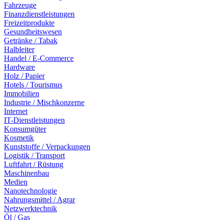
Fahrzeuge
Finanzdienstleistungen
Freizeitprodukte
Gesundheitswesen
Getränke / Tabak
Halbleiter
Handel / E-Commerce
Hardware
Holz / Papier
Hotels / Tourismus
Immobilien
Industrie / Mischkonzerne
Internet
IT-Dienstleistungen
Konsumgüter
Kosmetik
Kunststoffe / Verpackungen
Logistik / Transport
Luftfahrt / Rüstung
Maschinenbau
Medien
Nanotechnologie
Nahrungsmittel / Agrar
Netzwerktechnik
Öl / Gas