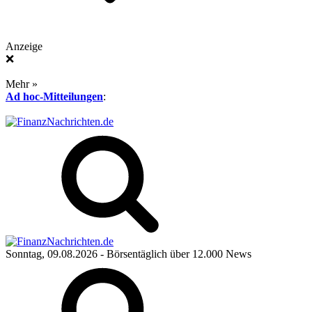
Anzeige
❌
Mehr »
Ad hoc-Mitteilungen
:
Sonntag, 09.08.2026
- Börsentäglich über 12.000 News