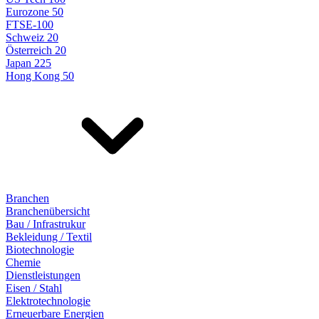
Eurozone 50
FTSE-100
Schweiz 20
Österreich 20
Japan 225
Hong Kong 50
Branchen
Branchenübersicht
Bau / Infrastrukur
Bekleidung / Textil
Biotechnologie
Chemie
Dienstleistungen
Eisen / Stahl
Elektrotechnologie
Erneuerbare Energien