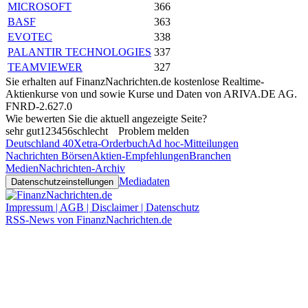
MICROSOFT
366
BASF
363
EVOTEC
338
PALANTIR TECHNOLOGIES
337
TEAMVIEWER
327
Sie erhalten auf FinanzNachrichten.de kostenlose Realtime-
Aktienkurse von
und
sowie Kurse und Daten von
ARIVA.DE AG
.
FNRD-2.627.0
Wie bewerten Sie die aktuell angezeigte Seite?
sehr gut
1
2
3
4
5
6
schlecht
Problem melden
Deutschland 40
Xetra-Orderbuch
Ad hoc-Mitteilungen
Nachrichten Börsen
Aktien-Empfehlungen
Branchen
Medien
Nachrichten-Archiv
Mediadaten
Datenschutzeinstellungen
Impressum | AGB | Disclaimer | Datenschutz
RSS-News von FinanzNachrichten.de