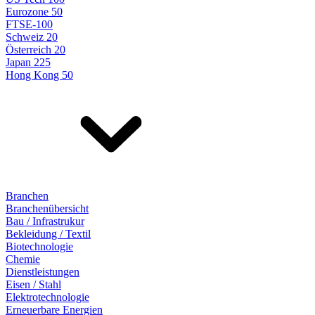
Eurozone 50
FTSE-100
Schweiz 20
Österreich 20
Japan 225
Hong Kong 50
Branchen
Branchenübersicht
Bau / Infrastrukur
Bekleidung / Textil
Biotechnologie
Chemie
Dienstleistungen
Eisen / Stahl
Elektrotechnologie
Erneuerbare Energien