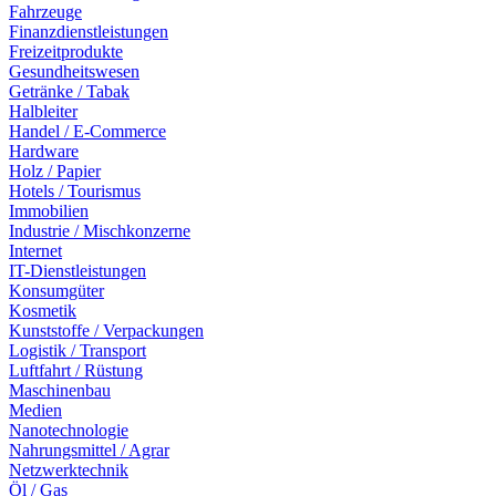
Fahrzeuge
Finanzdienstleistungen
Freizeitprodukte
Gesundheitswesen
Getränke / Tabak
Halbleiter
Handel / E-Commerce
Hardware
Holz / Papier
Hotels / Tourismus
Immobilien
Industrie / Mischkonzerne
Internet
IT-Dienstleistungen
Konsumgüter
Kosmetik
Kunststoffe / Verpackungen
Logistik / Transport
Luftfahrt / Rüstung
Maschinenbau
Medien
Nanotechnologie
Nahrungsmittel / Agrar
Netzwerktechnik
Öl / Gas