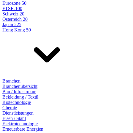
Eurozone 50
FTSE-100
Schweiz 20
Österreich 20
Japan 225
Hong Kong 50
Branchen
Branchenübersicht
Bau / Infrastrukur
Bekleidung / Textil
Biotechnologie
Chemie
Dienstleistungen
Eisen / Stahl
Elektrotechnologie
Erneuerbare Energien