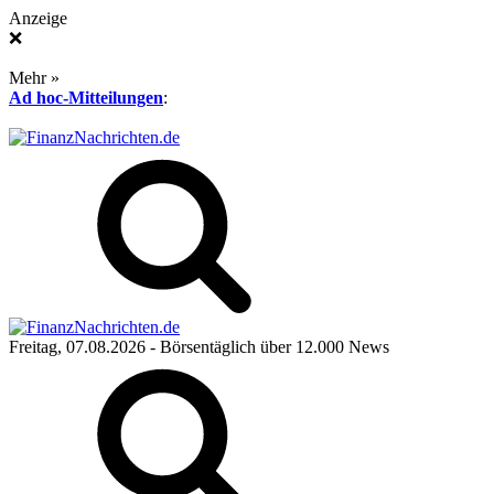
Anzeige
❌
Mehr »
Ad hoc-Mitteilungen
:
Freitag, 07.08.2026
- Börsentäglich über 12.000 News