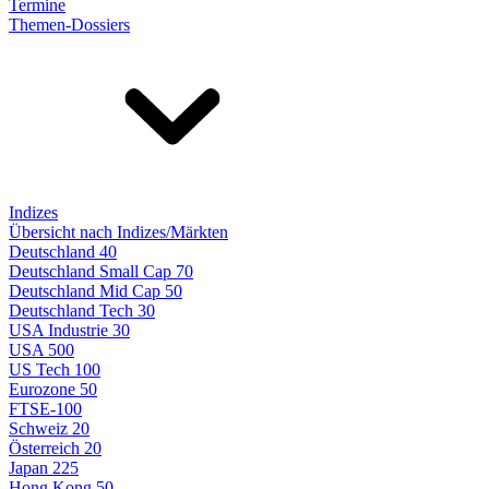
Termine
Themen-Dossiers
Indizes
Übersicht nach Indizes/Märkten
Deutschland 40
Deutschland Small Cap 70
Deutschland Mid Cap 50
Deutschland Tech 30
USA Industrie 30
USA 500
US Tech 100
Eurozone 50
FTSE-100
Schweiz 20
Österreich 20
Japan 225
Hong Kong 50