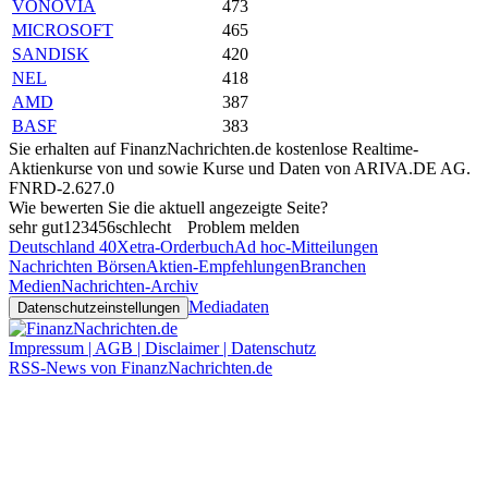
VONOVIA
473
MICROSOFT
465
SANDISK
420
NEL
418
AMD
387
BASF
383
Sie erhalten auf FinanzNachrichten.de kostenlose Realtime-
Aktienkurse von
und
sowie Kurse und Daten von
ARIVA.DE AG
.
FNRD-2.627.0
Wie bewerten Sie die aktuell angezeigte Seite?
sehr gut
1
2
3
4
5
6
schlecht
Problem melden
Deutschland 40
Xetra-Orderbuch
Ad hoc-Mitteilungen
Nachrichten Börsen
Aktien-Empfehlungen
Branchen
Medien
Nachrichten-Archiv
Mediadaten
Datenschutzeinstellungen
Impressum | AGB | Disclaimer | Datenschutz
RSS-News von FinanzNachrichten.de