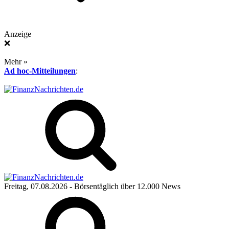
Anzeige
❌
Mehr »
Ad hoc-Mitteilungen
:
Freitag, 07.08.2026
- Börsentäglich über 12.000 News