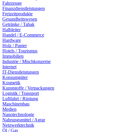
Fahrzeuge
Finanzdienstleistungen
Freizeitprodukte
Gesundheitswesen
Getränke / Tabak
Halbleiter
Handel / E-Commerce
Hardware
Holz / Papier
Hotels / Tourismus
Immobilien
Industrie / Mischkonzerne
Internet
IT-Dienstleistungen
Konsumgüter
Kosmetik
Kunststoffe / Verpackungen
Logistik / Transport
Luftfahrt / Rüstung
Maschinenbau
Medien
Nanotechnologie
Nahrungsmittel / Agrar
Netzwerktechnik
Öl / Gas