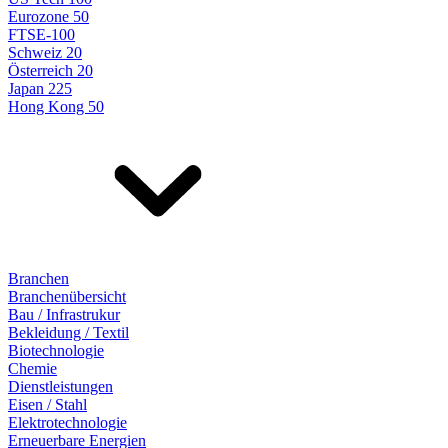
Eurozone 50
FTSE-100
Schweiz 20
Österreich 20
Japan 225
Hong Kong 50
Branchen
Branchenübersicht
Bau / Infrastrukur
Bekleidung / Textil
Biotechnologie
Chemie
Dienstleistungen
Eisen / Stahl
Elektrotechnologie
Erneuerbare Energien