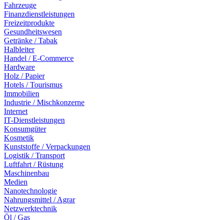
Fahrzeuge
Finanzdienstleistungen
Freizeitprodukte
Gesundheitswesen
Getränke / Tabak
Halbleiter
Handel / E-Commerce
Hardware
Holz / Papier
Hotels / Tourismus
Immobilien
Industrie / Mischkonzerne
Internet
IT-Dienstleistungen
Konsumgüter
Kosmetik
Kunststoffe / Verpackungen
Logistik / Transport
Luftfahrt / Rüstung
Maschinenbau
Medien
Nanotechnologie
Nahrungsmittel / Agrar
Netzwerktechnik
Öl / Gas