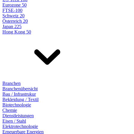
Eurozone 50
FTSE-100
Schweiz 20
Österreich 20
Japan 225
Hong Kong 50
Branchen
Branchenübersicht
Bau / Infrastrukur
Bekleidung / Textil
Biotechnologie
Chemie
Dienstleistungen
Eisen / Stahl
Elektrotechnologie
Erneuerbare Energien