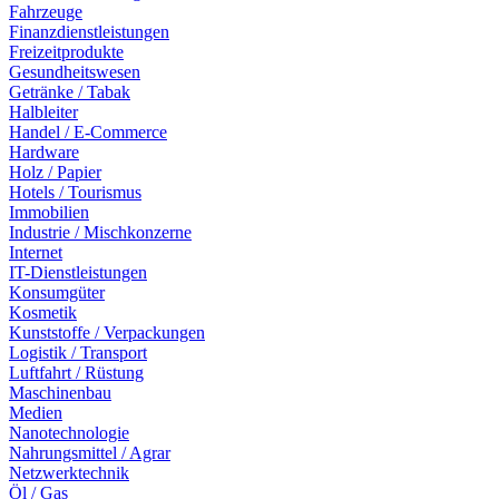
Fahrzeuge
Finanzdienstleistungen
Freizeitprodukte
Gesundheitswesen
Getränke / Tabak
Halbleiter
Handel / E-Commerce
Hardware
Holz / Papier
Hotels / Tourismus
Immobilien
Industrie / Mischkonzerne
Internet
IT-Dienstleistungen
Konsumgüter
Kosmetik
Kunststoffe / Verpackungen
Logistik / Transport
Luftfahrt / Rüstung
Maschinenbau
Medien
Nanotechnologie
Nahrungsmittel / Agrar
Netzwerktechnik
Öl / Gas