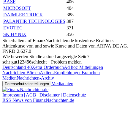
BASF
406
MICROSOFT
404
DAIMLER TRUCK
388
PALANTIR TECHNOLOGIES
387
EVOTEC
371
SK HYNIX
356
Sie erhalten auf FinanzNachrichten.de kostenlose Realtime-
Aktienkurse von
und
sowie Kurse und Daten von
ARIVA.DE AG
.
FNRD-2.627.0
Wie bewerten Sie die aktuell angezeigte Seite?
sehr gut
1
2
3
4
5
6
schlecht
Problem melden
Deutschland 40
Xetra-Orderbuch
Ad hoc-Mitteilungen
Nachrichten Börsen
Aktien-Empfehlungen
Branchen
Medien
Nachrichten-Archiv
Mediadaten
Datenschutzeinstellungen
Impressum | AGB | Disclaimer | Datenschutz
RSS-News von FinanzNachrichten.de