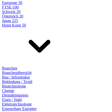
Eurozone 50
FTSE-100
Schweiz 20
Österreich 20
Japan 225
Hong Kong 50
Branchen
Branchenübersicht
Bau / Infrastrukur
Bekleidung / Textil
Biotechnologie
Chemie
Dienstleistungen
Eisen / Stahl
Elektrotechnologie
Erneuerbare Energien