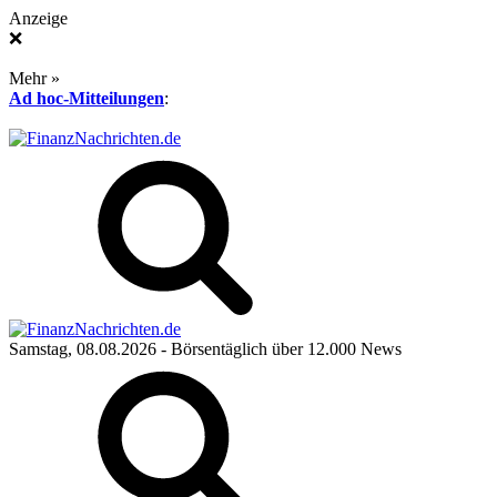
Anzeige
❌
Mehr »
Ad hoc-Mitteilungen
:
Samstag, 08.08.2026
- Börsentäglich über 12.000 News