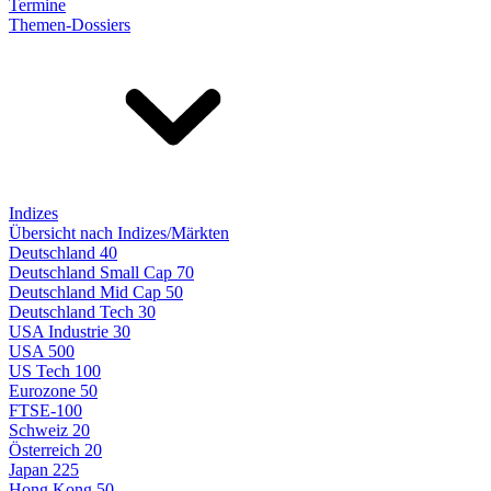
Termine
Themen-Dossiers
Indizes
Übersicht nach Indizes/Märkten
Deutschland 40
Deutschland Small Cap 70
Deutschland Mid Cap 50
Deutschland Tech 30
USA Industrie 30
USA 500
US Tech 100
Eurozone 50
FTSE-100
Schweiz 20
Österreich 20
Japan 225
Hong Kong 50