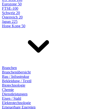
Eurozone 50
FTSE-100
Schweiz 20
Österreich 20
Japan 225
Hong Kong 50
Branchen
Branchenübersicht
Bau / Infrastrukur
Bekleidung / Textil
Biotechnologie
Chemie
Dienstleistungen
Eisen / Stahl
Elektrotechnologie
Erneuerbare Energien