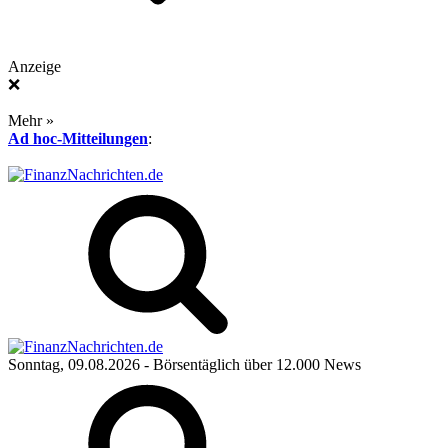
Anzeige
❌
Mehr »
Ad hoc-Mitteilungen
:
Sonntag, 09.08.2026
- Börsentäglich über 12.000 News