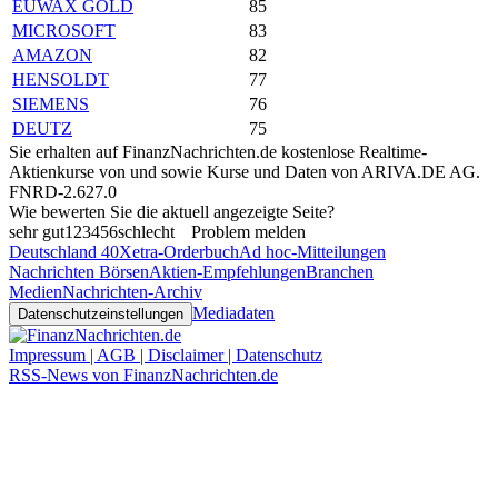
EUWAX GOLD
85
MICROSOFT
83
AMAZON
82
HENSOLDT
77
SIEMENS
76
DEUTZ
75
Sie erhalten auf FinanzNachrichten.de kostenlose Realtime-
Aktienkurse von
und
sowie Kurse und Daten von
ARIVA.DE AG
.
FNRD-2.627.0
Wie bewerten Sie die aktuell angezeigte Seite?
sehr gut
1
2
3
4
5
6
schlecht
Problem melden
Deutschland 40
Xetra-Orderbuch
Ad hoc-Mitteilungen
Nachrichten Börsen
Aktien-Empfehlungen
Branchen
Medien
Nachrichten-Archiv
Mediadaten
Datenschutzeinstellungen
Impressum | AGB | Disclaimer | Datenschutz
RSS-News von FinanzNachrichten.de