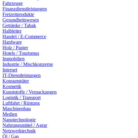
Fahrzeuge
Finanzdienstleistungen
Freizeitprodukte
Gesundheitswesen
Getränke / Tabak
Halbleiter
Handel / E-Commerce
Hardware
Holz / Papier
Hotels / Tourismus
Immobilien
Industrie / Mischkonzerne
Internet
IT-Dienstleistungen
Konsumgüter
Kosmetik
Kunststoffe / Verpackungen
Logistik / Transport
Luftfahrt / Rüstung
Maschinenbau
Medien
Nanotechnologie
Nahrungsmittel / Agrar
Netzwerktechnik
Öl / Gas