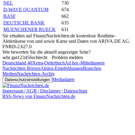
NEL
730
D-WAVE QUANTUM
674
BASF
662
DEUTSCHE BANK
635
MUENCHENER RUECK
631
Sie erhalten auf FinanzNachrichten.de kostenlose Realtime-
Aktienkurse von
und
sowie Kurse und Daten von
ARIVA.DE AG
.
FNRD-2.627.0
Wie bewerten Sie die aktuell angezeigte Seite?
sehr gut
1
2
3
4
5
6
schlecht
Problem melden
Deutschland 40
Xetra-Orderbuch
Ad hoc-Mitteilungen
Nachrichten Börsen
Aktien-Empfehlungen
Branchen
Medien
Nachrichten-Archiv
Mediadaten
Datenschutzeinstellungen
Impressum | AGB | Disclaimer | Datenschutz
RSS-News von FinanzNachrichten.de