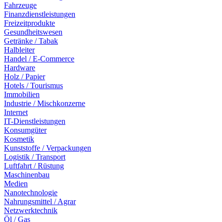
Fahrzeuge
Finanzdienstleistungen
Freizeitprodukte
Gesundheitswesen
Getränke / Tabak
Halbleiter
Handel / E-Commerce
Hardware
Holz / Papier
Hotels / Tourismus
Immobilien
Industrie / Mischkonzerne
Internet
IT-Dienstleistungen
Konsumgüter
Kosmetik
Kunststoffe / Verpackungen
Logistik / Transport
Luftfahrt / Rüstung
Maschinenbau
Medien
Nanotechnologie
Nahrungsmittel / Agrar
Netzwerktechnik
Öl / Gas