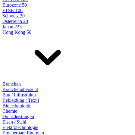
Eurozone 50
FTSE-100
Schweiz 20
Österreich 20
Japan 225
Hong Kong 50
Branchen
Branchenübersicht
Bau / Infrastrukur
Bekleidung / Textil
Biotechnologie
Chemie
Dienstleistungen
Eisen / Stahl
Elektrotechnologie
Erneuerbare Energien