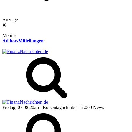
Anzeige
❌
Mehr »
Ad hoc-Mitteilungen
:
Freitag, 07.08.2026
- Börsentäglich über 12.000 News