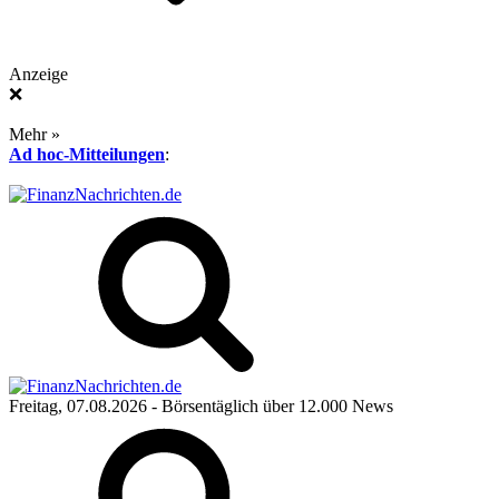
Anzeige
❌
Mehr »
Ad hoc-Mitteilungen
:
Freitag, 07.08.2026
- Börsentäglich über 12.000 News