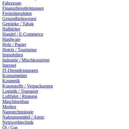
Fahrzeuge
Finanzdienstleistungen
Freizeitprodukte
Gesundheitswesen
Getränke / Tabak
Halbleiter
Handel / E-Commerce
Hardware
Holz / Papier
Hotels / Tourismus
Immobilien
Industrie / Mischkonzerne
Internet
IT-Dienstleistungen
Konsumgüter
Kosmetik
Kunststoffe / Verpackungen
Logistik / Transport
Luftfahrt / Rüstung
Maschinenbau
Medien
Nanotechnologie
Nahrungsmittel / Agrar
Netzwerktechnik
Öl / Gas