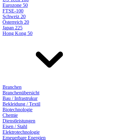
Eurozone 50
FTSE-100
Schweiz 20
Österreich 20
Japan 225
Hong Kong 50
Branchen
Branchenübersicht
Bau / Infrastrukur
Bekleidung / Textil
Biotechnologie
Chemie
Dienstleistungen
Eisen / Stahl
Elektrotechnologie
Erneuerbare Energien