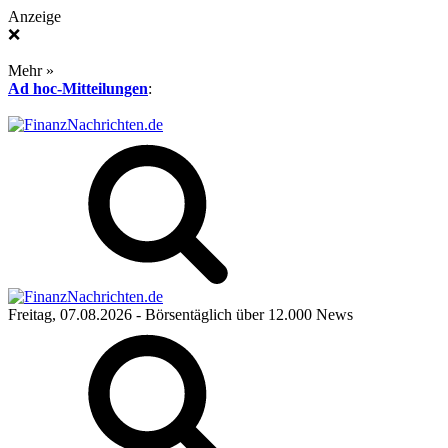
Anzeige
❌
Mehr »
Ad hoc-Mitteilungen
:
Freitag, 07.08.2026
- Börsentäglich über 12.000 News