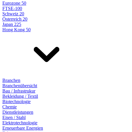
Eurozone 50
FTSE-100
Schweiz 20
Österreich 20
Japan 225
Hong Kong 50
Branchen
Branchenübersicht
Bau / Infrastrukur
Bekleidung / Textil
Biotechnologie
Chemie
Dienstleistungen
Eisen / Stahl
Elektrotechnologie
Erneuerbare Energien