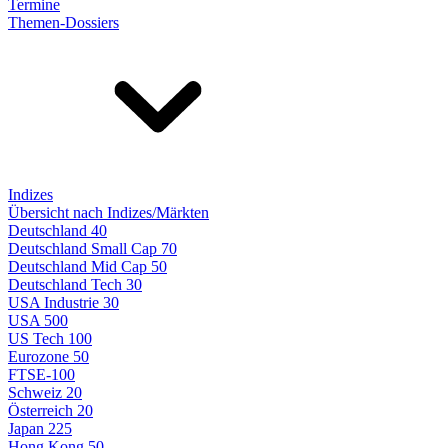
Termine
Themen-Dossiers
Indizes
Übersicht nach Indizes/Märkten
Deutschland 40
Deutschland Small Cap 70
Deutschland Mid Cap 50
Deutschland Tech 30
USA Industrie 30
USA 500
US Tech 100
Eurozone 50
FTSE-100
Schweiz 20
Österreich 20
Japan 225
Hong Kong 50