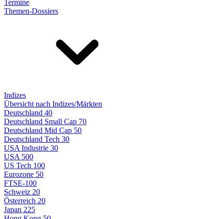
Termine
Themen-Dossiers
Indizes
Übersicht nach Indizes/Märkten
Deutschland 40
Deutschland Small Cap 70
Deutschland Mid Cap 50
Deutschland Tech 30
USA Industrie 30
USA 500
US Tech 100
Eurozone 50
FTSE-100
Schweiz 20
Österreich 20
Japan 225
Hong Kong 50