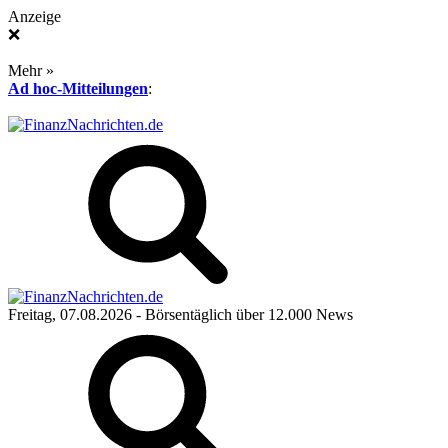
Anzeige
❌
Mehr »
Ad hoc-Mitteilungen
:
Freitag, 07.08.2026
- Börsentäglich über 12.000 News