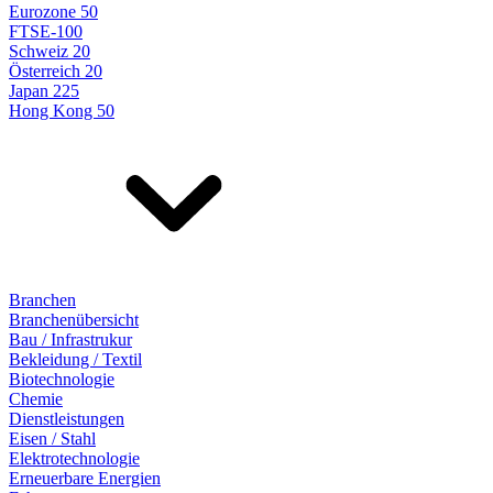
Eurozone 50
FTSE-100
Schweiz 20
Österreich 20
Japan 225
Hong Kong 50
Branchen
Branchenübersicht
Bau / Infrastrukur
Bekleidung / Textil
Biotechnologie
Chemie
Dienstleistungen
Eisen / Stahl
Elektrotechnologie
Erneuerbare Energien