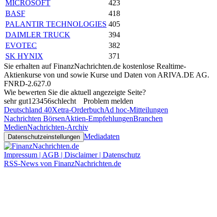
MICROSOFT
423
BASF
418
PALANTIR TECHNOLOGIES
405
DAIMLER TRUCK
394
EVOTEC
382
SK HYNIX
371
Sie erhalten auf FinanzNachrichten.de kostenlose Realtime-
Aktienkurse von
und
sowie Kurse und Daten von
ARIVA.DE AG
.
FNRD-2.627.0
Wie bewerten Sie die aktuell angezeigte Seite?
sehr gut
1
2
3
4
5
6
schlecht
Problem melden
Deutschland 40
Xetra-Orderbuch
Ad hoc-Mitteilungen
Nachrichten Börsen
Aktien-Empfehlungen
Branchen
Medien
Nachrichten-Archiv
Mediadaten
Datenschutzeinstellungen
Impressum | AGB | Disclaimer | Datenschutz
RSS-News von FinanzNachrichten.de