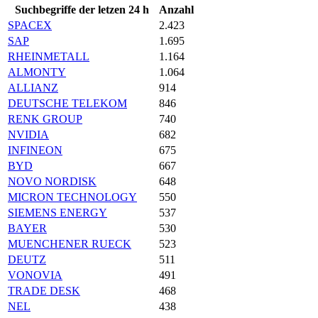
Suchbegriffe der letzen 24 h
Anzahl
SPACEX
2.423
SAP
1.695
RHEINMETALL
1.164
ALMONTY
1.064
ALLIANZ
914
DEUTSCHE TELEKOM
846
RENK GROUP
740
NVIDIA
682
INFINEON
675
BYD
667
NOVO NORDISK
648
MICRON TECHNOLOGY
550
SIEMENS ENERGY
537
BAYER
530
MUENCHENER RUECK
523
DEUTZ
511
VONOVIA
491
TRADE DESK
468
NEL
438