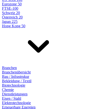
Eurozone 50
FTSE-100
Schweiz 20
Österreich 20
Japan 225
Hong Kong 50
Branchen
Branchenübersicht
Bau / Infrastrukur
Bekleidung / Textil
Biotechnologie
Chemie
Dienstleistungen
Eisen / Stahl
Elektrotechnologie
Erneuerbare Energien