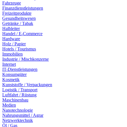
Fahrzeuge
Finanzdienstleistungen
Freizeitprodukte
Gesundheitswesen
Getränke / Tabak
Halbleiter
Handel / E-Commerce
Hardware
Holz / Papier
Hotels / Tourismus
Immobilien
Industrie / Mischkonzerne
Internet
IT-Dienstleistungen
Konsumgüter
Kosmetik
Kunststoffe / Verpackungen
Logistik / Transport
Luftfahrt / Rüstung
Maschinenbau
Medien
Nanotechnologie
Nahrungsmittel / Agrar
Netzwerktechnik
Öl / Gas