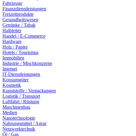
Fahrzeuge
Finanzdienstleistungen
Freizeitprodukte
Gesundheitswesen
Getränke / Tabak
Halbleiter
Handel / E-Commerce
Hardware
Holz / Papier
Hotels / Tourismus
Immobilien
Industrie / Mischkonzerne
Internet
IT-Dienstleistungen
Konsumgüter
Kosmetik
Kunststoffe / Verpackungen
Logistik / Transport
Luftfahrt / Rüstung
Maschinenbau
Medien
Nanotechnologie
Nahrungsmittel / Agrar
Netzwerktechnik
Öl / Gas