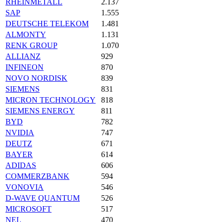
RHEINMETALL
2.137
SAP
1.555
DEUTSCHE TELEKOM
1.481
ALMONTY
1.131
RENK GROUP
1.070
ALLIANZ
929
INFINEON
870
NOVO NORDISK
839
SIEMENS
831
MICRON TECHNOLOGY
818
SIEMENS ENERGY
811
BYD
782
NVIDIA
747
DEUTZ
671
BAYER
614
ADIDAS
606
COMMERZBANK
594
VONOVIA
546
D-WAVE QUANTUM
526
MICROSOFT
517
NEL
470