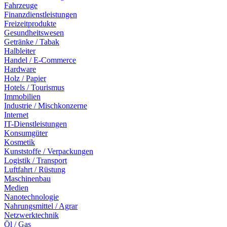
Fahrzeuge
Finanzdienstleistungen
Freizeitprodukte
Gesundheitswesen
Getränke / Tabak
Halbleiter
Handel / E-Commerce
Hardware
Holz / Papier
Hotels / Tourismus
Immobilien
Industrie / Mischkonzerne
Internet
IT-Dienstleistungen
Konsumgüter
Kosmetik
Kunststoffe / Verpackungen
Logistik / Transport
Luftfahrt / Rüstung
Maschinenbau
Medien
Nanotechnologie
Nahrungsmittel / Agrar
Netzwerktechnik
Öl / Gas