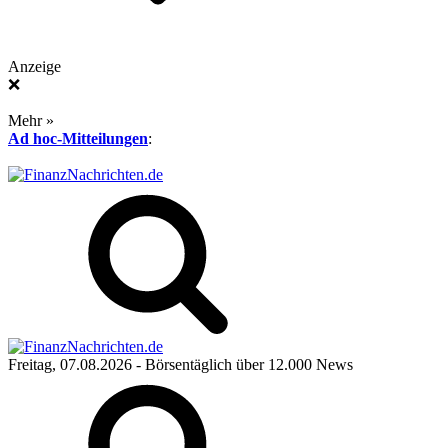
Anzeige
❌
Mehr »
Ad hoc-Mitteilungen
:
Freitag, 07.08.2026
- Börsentäglich über 12.000 News