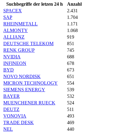
Suchbegriffe der letzen 24 h
Anzahl
SPACEX
2.431
SAP
1.704
RHEINMETALL
1.171
ALMONTY
1.068
ALLIANZ
919
DEUTSCHE TELEKOM
851
RENK GROUP
745
NVIDIA
688
INFINEON
678
BYD
673
NOVO NORDISK
651
MICRON TECHNOLOGY
554
SIEMENS ENERGY
539
BAYER
532
MUENCHENER RUECK
524
DEUTZ
511
VONOVIA
493
TRADE DESK
469
NEL
440