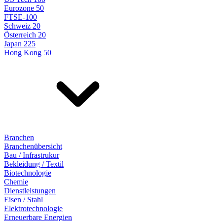
Eurozone 50
FTSE-100
Schweiz 20
Österreich 20
Japan 225
Hong Kong 50
Branchen
Branchenübersicht
Bau / Infrastrukur
Bekleidung / Textil
Biotechnologie
Chemie
Dienstleistungen
Eisen / Stahl
Elektrotechnologie
Erneuerbare Energien