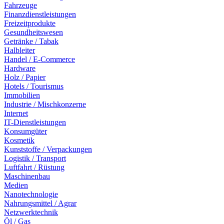
Fahrzeuge
Finanzdienstleistungen
Freizeitprodukte
Gesundheitswesen
Getränke / Tabak
Halbleiter
Handel / E-Commerce
Hardware
Holz / Papier
Hotels / Tourismus
Immobilien
Industrie / Mischkonzerne
Internet
IT-Dienstleistungen
Konsumgüter
Kosmetik
Kunststoffe / Verpackungen
Logistik / Transport
Luftfahrt / Rüstung
Maschinenbau
Medien
Nanotechnologie
Nahrungsmittel / Agrar
Netzwerktechnik
Öl / Gas