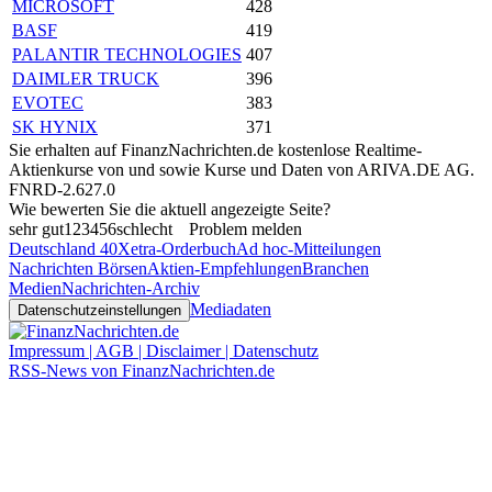
MICROSOFT
428
BASF
419
PALANTIR TECHNOLOGIES
407
DAIMLER TRUCK
396
EVOTEC
383
SK HYNIX
371
Sie erhalten auf FinanzNachrichten.de kostenlose Realtime-
Aktienkurse von
und
sowie Kurse und Daten von
ARIVA.DE AG
.
FNRD-2.627.0
Wie bewerten Sie die aktuell angezeigte Seite?
sehr gut
1
2
3
4
5
6
schlecht
Problem melden
Deutschland 40
Xetra-Orderbuch
Ad hoc-Mitteilungen
Nachrichten Börsen
Aktien-Empfehlungen
Branchen
Medien
Nachrichten-Archiv
Mediadaten
Datenschutzeinstellungen
Impressum | AGB | Disclaimer | Datenschutz
RSS-News von FinanzNachrichten.de