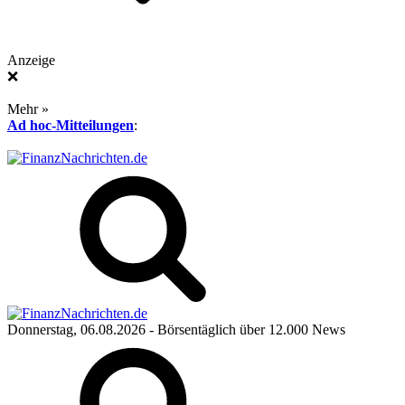
Anzeige
❌
Mehr »
Ad hoc-Mitteilungen
:
Donnerstag, 06.08.2026
- Börsentäglich über 12.000 News