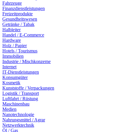
Fahrzeuge
Finanzdienstleistungen
Freizeitprodukte
Gesundheitswesen
Getränke / Tabak
Halbleiter
Handel / E-Commerce
Hardware
Holz / Papier
Hotels / Tourismus
Immobilien
Industrie / Mischkonzerne
Internet
IT-Dienstleistungen
Konsumgüter
Kosmetik
Kunststoffe / Verpackungen
Logistik / Transport
Luftfahrt / Rüstung
Maschinenbau
Medien
Nanotechnologie
Nahrungsmittel / Agrar
Netzwerktechnik
Öl / Gas