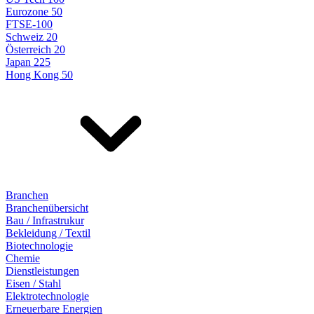
Eurozone 50
FTSE-100
Schweiz 20
Österreich 20
Japan 225
Hong Kong 50
Branchen
Branchenübersicht
Bau / Infrastrukur
Bekleidung / Textil
Biotechnologie
Chemie
Dienstleistungen
Eisen / Stahl
Elektrotechnologie
Erneuerbare Energien