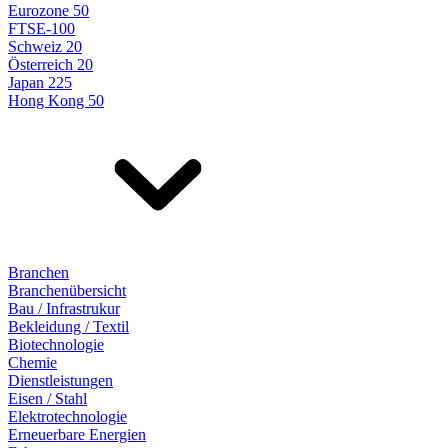
Eurozone 50
FTSE-100
Schweiz 20
Österreich 20
Japan 225
Hong Kong 50
Branchen
Branchenübersicht
Bau / Infrastrukur
Bekleidung / Textil
Biotechnologie
Chemie
Dienstleistungen
Eisen / Stahl
Elektrotechnologie
Erneuerbare Energien