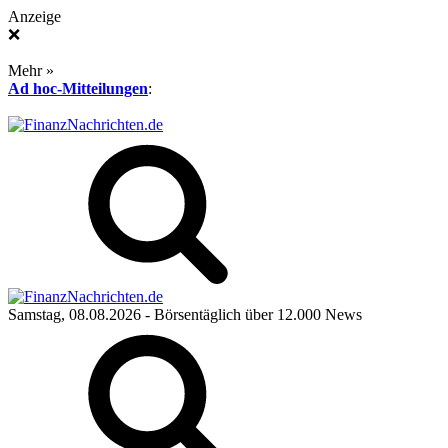
Anzeige
❌
Mehr »
Ad hoc-Mitteilungen
:
Samstag, 08.08.2026
- Börsentäglich über 12.000 News