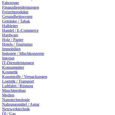
Fahrzeuge
Finanzdienstleistungen
Freizeitprodukte
Gesundheitswesen
Getränke / Tabak
Halbleiter
Handel / E-Commerce
Hardware
Holz / Papier
Hotels / Tourismus
Immobilien
Industrie / Mischkonzerne
Internet
IT-Dienstleistungen
Konsumgüter
Kosmetik
Kunststoffe / Verpackungen
Logistik / Transport
Luftfahrt / Rüstung
Maschinenbau
Medien
Nanotechnologie
Nahrungsmittel / Agrar
Netzwerktechnik
Öl / Gas