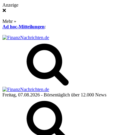
Anzeige
❌
Mehr »
Ad hoc-Mitteilungen
:
Freitag, 07.08.2026
- Börsentäglich über 12.000 News