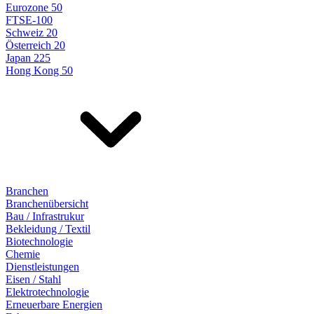
Eurozone 50
FTSE-100
Schweiz 20
Österreich 20
Japan 225
Hong Kong 50
Branchen
Branchenübersicht
Bau / Infrastrukur
Bekleidung / Textil
Biotechnologie
Chemie
Dienstleistungen
Eisen / Stahl
Elektrotechnologie
Erneuerbare Energien