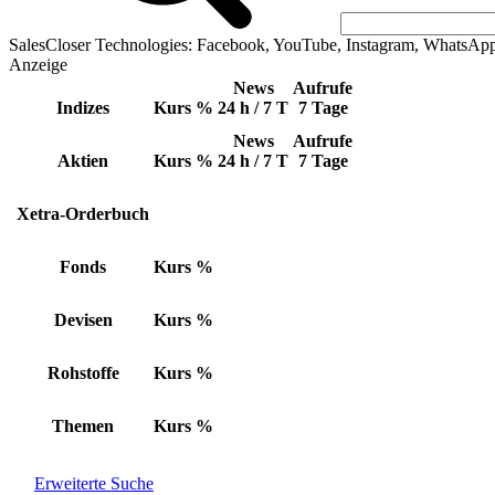
SalesCloser Technologies: Facebook, YouTube, Instagram, WhatsAp
Anzeige
News
Aufrufe
Indizes
Kurs
%
24 h / 7 T
7 Tage
News
Aufrufe
Aktien
Kurs
%
24 h / 7 T
7 Tage
Xetra-Orderbuch
Fonds
Kurs
%
Devisen
Kurs
%
Rohstoffe
Kurs
%
Themen
Kurs
%
Erweiterte Suche