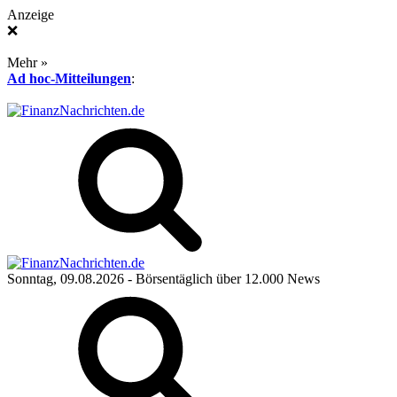
Anzeige
❌
Mehr »
Ad hoc-Mitteilungen
:
Sonntag, 09.08.2026
- Börsentäglich über 12.000 News