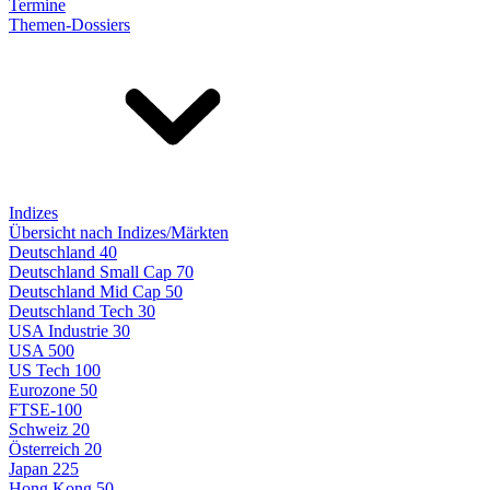
Termine
Themen-Dossiers
Indizes
Übersicht nach Indizes/Märkten
Deutschland 40
Deutschland Small Cap 70
Deutschland Mid Cap 50
Deutschland Tech 30
USA Industrie 30
USA 500
US Tech 100
Eurozone 50
FTSE-100
Schweiz 20
Österreich 20
Japan 225
Hong Kong 50