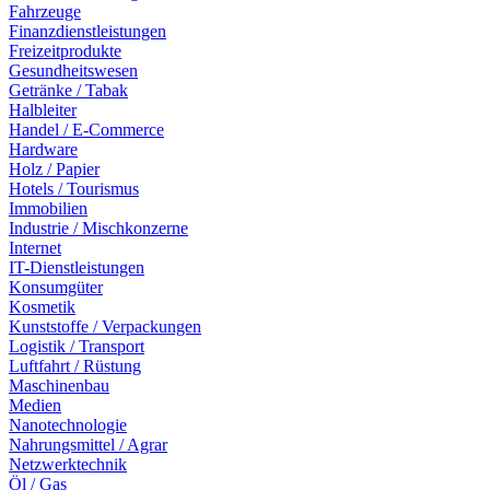
Fahrzeuge
Finanzdienstleistungen
Freizeitprodukte
Gesundheitswesen
Getränke / Tabak
Halbleiter
Handel / E-Commerce
Hardware
Holz / Papier
Hotels / Tourismus
Immobilien
Industrie / Mischkonzerne
Internet
IT-Dienstleistungen
Konsumgüter
Kosmetik
Kunststoffe / Verpackungen
Logistik / Transport
Luftfahrt / Rüstung
Maschinenbau
Medien
Nanotechnologie
Nahrungsmittel / Agrar
Netzwerktechnik
Öl / Gas