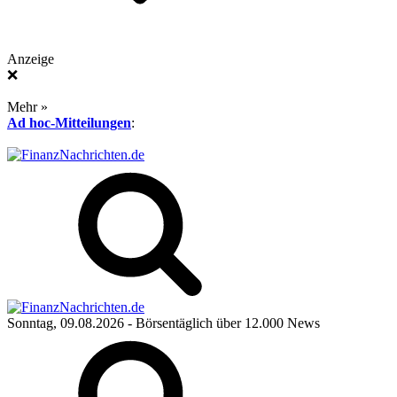
Anzeige
❌
Mehr »
Ad hoc-Mitteilungen
:
Sonntag, 09.08.2026
- Börsentäglich über 12.000 News