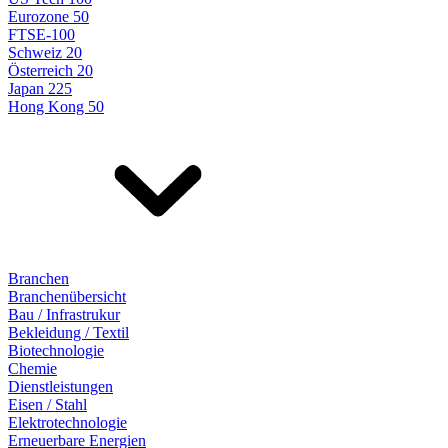
Eurozone 50
FTSE-100
Schweiz 20
Österreich 20
Japan 225
Hong Kong 50
Branchen
Branchenübersicht
Bau / Infrastrukur
Bekleidung / Textil
Biotechnologie
Chemie
Dienstleistungen
Eisen / Stahl
Elektrotechnologie
Erneuerbare Energien