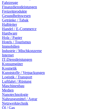
Fahrzeuge
Finanzdienstleistungen
Freizeitprodukte
Gesundheitswesen
Getränke / Tabak
Halbleiter
Handel / E-Commerce
Hardware
Holz / Papier
Hotels / Tourismus
Immobilien
Industrie / Mischkonzerne
Internet
IT-Dienstleistungen
Konsumgüter
Kosmetik
Kunststoffe / Verpackungen
Logistik / Transport
Luftfahrt / Rüstung
Maschinenbau
Medien
Nanotechnologie
Nahrungsmittel / Agrar
Netzwerktechnik
Öl / Gas