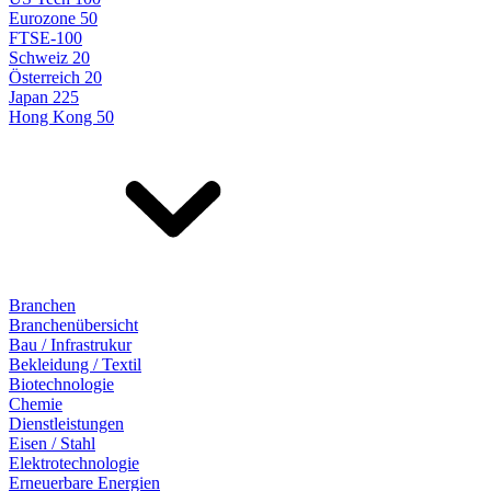
Eurozone 50
FTSE-100
Schweiz 20
Österreich 20
Japan 225
Hong Kong 50
Branchen
Branchenübersicht
Bau / Infrastrukur
Bekleidung / Textil
Biotechnologie
Chemie
Dienstleistungen
Eisen / Stahl
Elektrotechnologie
Erneuerbare Energien