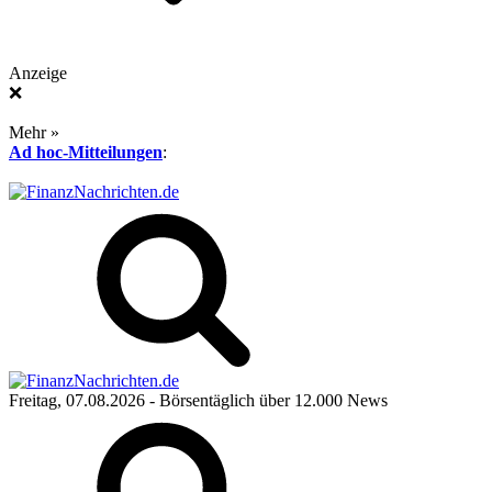
Anzeige
❌
Mehr »
Ad hoc-Mitteilungen
:
Freitag, 07.08.2026
- Börsentäglich über 12.000 News