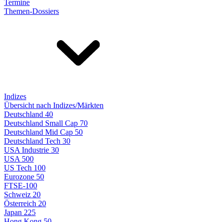
Termine
Themen-Dossiers
Indizes
Übersicht nach Indizes/Märkten
Deutschland 40
Deutschland Small Cap 70
Deutschland Mid Cap 50
Deutschland Tech 30
USA Industrie 30
USA 500
US Tech 100
Eurozone 50
FTSE-100
Schweiz 20
Österreich 20
Japan 225
Hong Kong 50