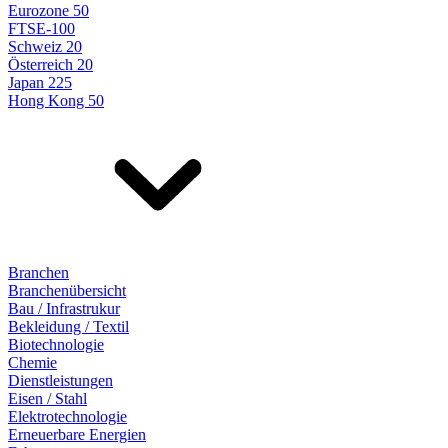
Eurozone 50
FTSE-100
Schweiz 20
Österreich 20
Japan 225
Hong Kong 50
Branchen
Branchenübersicht
Bau / Infrastrukur
Bekleidung / Textil
Biotechnologie
Chemie
Dienstleistungen
Eisen / Stahl
Elektrotechnologie
Erneuerbare Energien