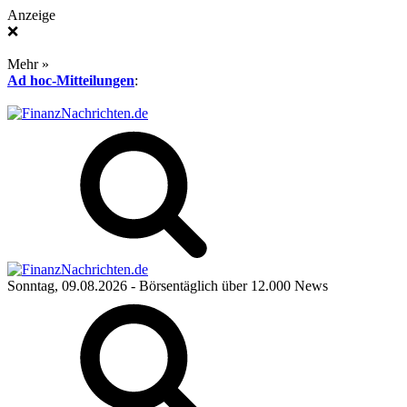
Anzeige
❌
Mehr »
Ad hoc-Mitteilungen
:
Sonntag, 09.08.2026
- Börsentäglich über 12.000 News