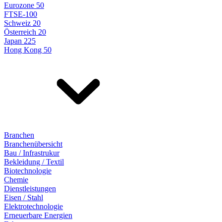
Eurozone 50
FTSE-100
Schweiz 20
Österreich 20
Japan 225
Hong Kong 50
Branchen
Branchenübersicht
Bau / Infrastrukur
Bekleidung / Textil
Biotechnologie
Chemie
Dienstleistungen
Eisen / Stahl
Elektrotechnologie
Erneuerbare Energien