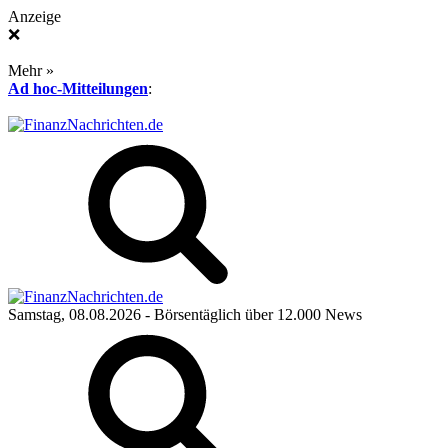
Anzeige
❌
Mehr »
Ad hoc-Mitteilungen
:
Samstag, 08.08.2026
- Börsentäglich über 12.000 News