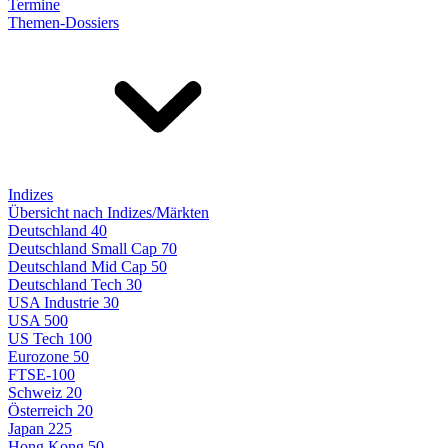
Termine
Themen-Dossiers
Indizes
Übersicht nach Indizes/Märkten
Deutschland 40
Deutschland Small Cap 70
Deutschland Mid Cap 50
Deutschland Tech 30
USA Industrie 30
USA 500
US Tech 100
Eurozone 50
FTSE-100
Schweiz 20
Österreich 20
Japan 225
Hong Kong 50