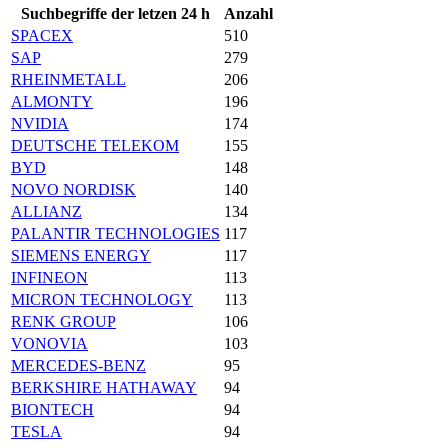
Suchbegriffe der letzen 24 h
Anzahl
SPACEX
510
SAP
279
RHEINMETALL
206
ALMONTY
196
NVIDIA
174
DEUTSCHE TELEKOM
155
BYD
148
NOVO NORDISK
140
ALLIANZ
134
PALANTIR TECHNOLOGIES
117
SIEMENS ENERGY
117
INFINEON
113
MICRON TECHNOLOGY
113
RENK GROUP
106
VONOVIA
103
MERCEDES-BENZ
95
BERKSHIRE HATHAWAY
94
BIONTECH
94
TESLA
94