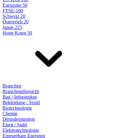
Eurozone 50
FTSE-100
Schweiz 20
Österreich 20
Japan 225
Hong Kong 50
Branchen
Branchenübersicht
Bau / Infrastrukur
Bekleidung / Textil
Biotechnologie
Chemie
Dienstleistungen
Eisen / Stahl
Elektrotechnologie
Erneuerbare Energien