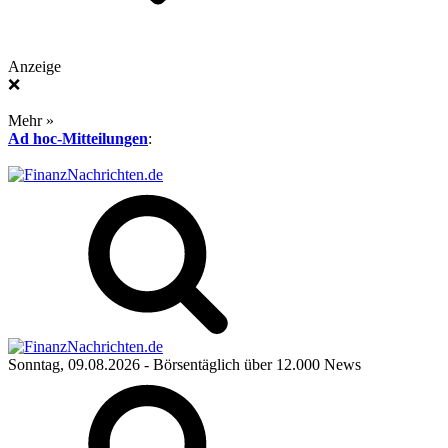
Anzeige
❌
Mehr »
Ad hoc-Mitteilungen
:
Sonntag, 09.08.2026
- Börsentäglich über 12.000 News