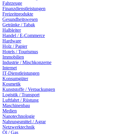
Fahrzeuge
Finanzdienstleistungen
Freizeitprodukte
Gesundheitswesen
Getränke / Tabak
Halbleiter
Handel / E-Commerce
Hardware
Holz / Papier
Hotels / Tourismus
Immobilien
Industrie / Mischkonzerne
Internet
IT-Dienstleistungen
Konsumgüter
Kosmetik
Kunststoffe / Verpackungen
Logistik / Transport
Luftfahrt / Rüstung
Maschinenbau
Medien
Nanotechnologie
Nahrungsmittel / Agrar
Netzwerktechnik
Öl / Gas