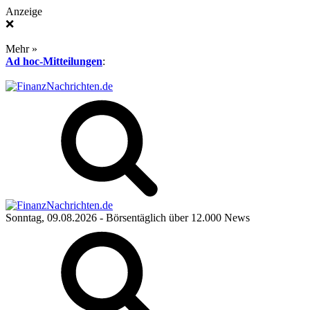
Anzeige
❌
Mehr »
Ad hoc-Mitteilungen
:
Sonntag, 09.08.2026
- Börsentäglich über 12.000 News