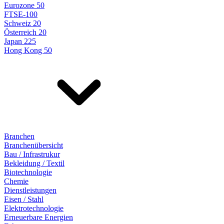
Eurozone 50
FTSE-100
Schweiz 20
Österreich 20
Japan 225
Hong Kong 50
Branchen
Branchenübersicht
Bau / Infrastrukur
Bekleidung / Textil
Biotechnologie
Chemie
Dienstleistungen
Eisen / Stahl
Elektrotechnologie
Erneuerbare Energien