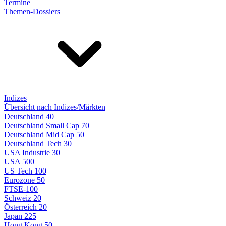
Termine
Themen-Dossiers
Indizes
Übersicht nach Indizes/Märkten
Deutschland 40
Deutschland Small Cap 70
Deutschland Mid Cap 50
Deutschland Tech 30
USA Industrie 30
USA 500
US Tech 100
Eurozone 50
FTSE-100
Schweiz 20
Österreich 20
Japan 225
Hong Kong 50