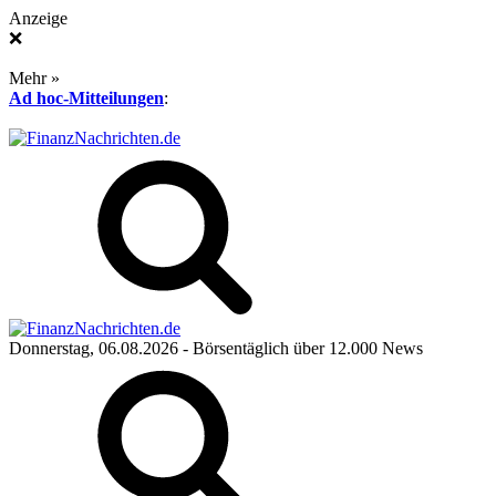
Anzeige
❌
Mehr »
Ad hoc-Mitteilungen
:
Donnerstag, 06.08.2026
- Börsentäglich über 12.000 News