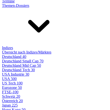
Termine
Themen-Dossiers
Indizes
Übersicht nach Indizes/Märkten
Deutschland 40
Deutschland Small Cap 70
Deutschland Mid Cap 50
Deutschland Tech 30
USA Industrie 30
USA 500
US Tech 100
Eurozone 50
FTSE-100
Schweiz 20
Österreich 20
Japan 225
Hong Kong 50