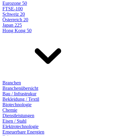
Eurozone 50
FTSE-100
Schweiz 20
Österreich 20
Japan 225
Hong Kong 50
Branchen
Branchenübersicht
Bau / Infrastrukur
Bekleidung / Textil
Biotechnologie
Chemie
Dienstleistungen
Eisen / Stahl
Elektrotechnologie
Erneuerbare Energien