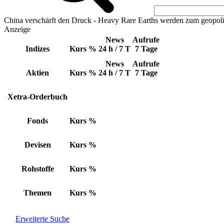
China verschärft den Druck - Heavy Rare Earths werden zum geopoli
Anzeige
News
Aufrufe
Indizes
Kurs
%
24 h / 7 T
7 Tage
News
Aufrufe
Aktien
Kurs
%
24 h / 7 T
7 Tage
Xetra-Orderbuch
Fonds
Kurs
%
Devisen
Kurs
%
Rohstoffe
Kurs
%
Themen
Kurs
%
Erweiterte Suche