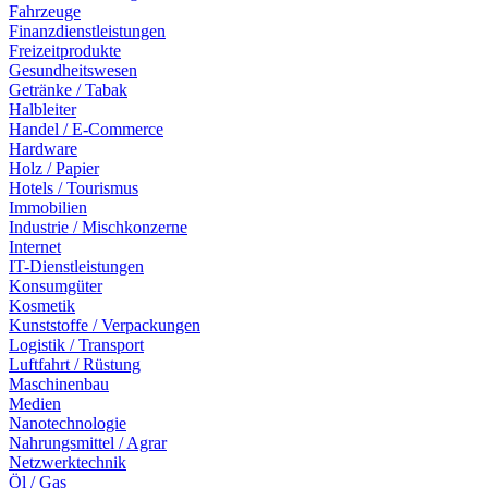
Fahrzeuge
Finanzdienstleistungen
Freizeitprodukte
Gesundheitswesen
Getränke / Tabak
Halbleiter
Handel / E-Commerce
Hardware
Holz / Papier
Hotels / Tourismus
Immobilien
Industrie / Mischkonzerne
Internet
IT-Dienstleistungen
Konsumgüter
Kosmetik
Kunststoffe / Verpackungen
Logistik / Transport
Luftfahrt / Rüstung
Maschinenbau
Medien
Nanotechnologie
Nahrungsmittel / Agrar
Netzwerktechnik
Öl / Gas