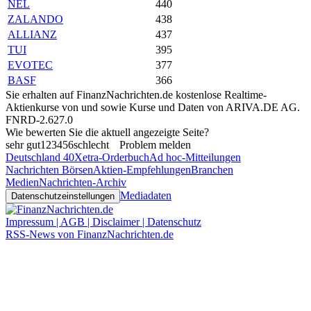
NEL
440
ZALANDO
438
ALLIANZ
437
TUI
395
EVOTEC
377
BASF
366
Sie erhalten auf FinanzNachrichten.de kostenlose Realtime-
Aktienkurse von
und
sowie Kurse und Daten von
ARIVA.DE AG
.
FNRD-2.627.0
Wie bewerten Sie die aktuell angezeigte Seite?
sehr gut
1
2
3
4
5
6
schlecht
Problem melden
Deutschland 40
Xetra-Orderbuch
Ad hoc-Mitteilungen
Nachrichten Börsen
Aktien-Empfehlungen
Branchen
Medien
Nachrichten-Archiv
Mediadaten
Datenschutzeinstellungen
Impressum | AGB | Disclaimer | Datenschutz
RSS-News von FinanzNachrichten.de