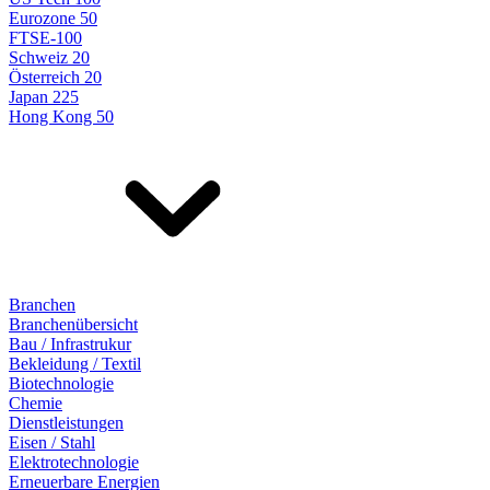
Eurozone 50
FTSE-100
Schweiz 20
Österreich 20
Japan 225
Hong Kong 50
Branchen
Branchenübersicht
Bau / Infrastrukur
Bekleidung / Textil
Biotechnologie
Chemie
Dienstleistungen
Eisen / Stahl
Elektrotechnologie
Erneuerbare Energien