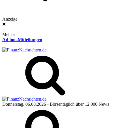
Anzeige
❌
Mehr »
Ad hoc-Mitteilungen
:
Donnerstag, 06.08.2026
- Börsentäglich über 12.000 News