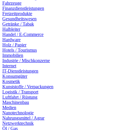
Fahrzeuge
Finanzdienstleistungen
Freizeitprodukte
Gesundheitswesen
Getränke / Tabak
Halbleiter
Handel / E-Commerce
Hardware
Holz / Papier
Hotels / Tourismus
Immobilien
Industrie / Mischkonzerne
Internet
IT-Dienstleistungen
Konsumgüter
Kosmetik
Kunststoffe / Verpackungen
Logistik / Transport
Luftfahrt / Rüstung
Maschinenbau
Medien
Nanotechnologie
Nahrungsmittel / Agrar
Netzwerktechnik
Öl / Gas