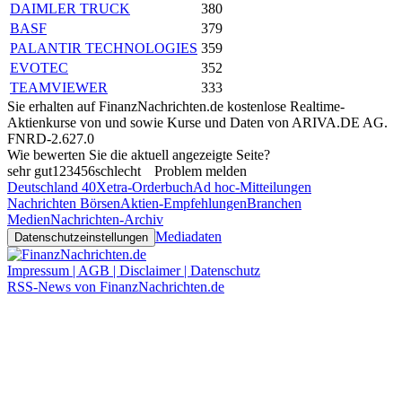
DAIMLER TRUCK
380
BASF
379
PALANTIR TECHNOLOGIES
359
EVOTEC
352
TEAMVIEWER
333
Sie erhalten auf FinanzNachrichten.de kostenlose Realtime-
Aktienkurse von
und
sowie Kurse und Daten von
ARIVA.DE AG
.
FNRD-2.627.0
Wie bewerten Sie die aktuell angezeigte Seite?
sehr gut
1
2
3
4
5
6
schlecht
Problem melden
Deutschland 40
Xetra-Orderbuch
Ad hoc-Mitteilungen
Nachrichten Börsen
Aktien-Empfehlungen
Branchen
Medien
Nachrichten-Archiv
Mediadaten
Datenschutzeinstellungen
Impressum | AGB | Disclaimer | Datenschutz
RSS-News von FinanzNachrichten.de