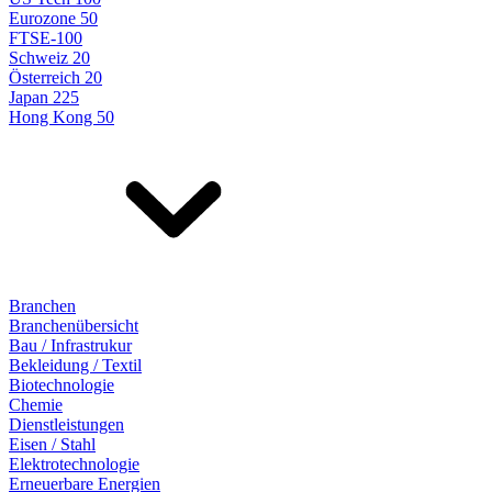
Eurozone 50
FTSE-100
Schweiz 20
Österreich 20
Japan 225
Hong Kong 50
Branchen
Branchenübersicht
Bau / Infrastrukur
Bekleidung / Textil
Biotechnologie
Chemie
Dienstleistungen
Eisen / Stahl
Elektrotechnologie
Erneuerbare Energien