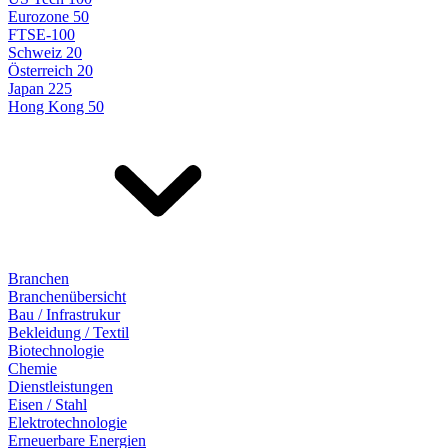
Eurozone 50
FTSE-100
Schweiz 20
Österreich 20
Japan 225
Hong Kong 50
Branchen
Branchenübersicht
Bau / Infrastrukur
Bekleidung / Textil
Biotechnologie
Chemie
Dienstleistungen
Eisen / Stahl
Elektrotechnologie
Erneuerbare Energien