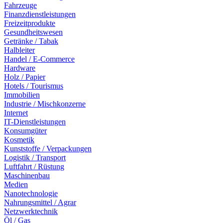
Fahrzeuge
Finanzdienstleistungen
Freizeitprodukte
Gesundheitswesen
Getränke / Tabak
Halbleiter
Handel / E-Commerce
Hardware
Holz / Papier
Hotels / Tourismus
Immobilien
Industrie / Mischkonzerne
Internet
IT-Dienstleistungen
Konsumgüter
Kosmetik
Kunststoffe / Verpackungen
Logistik / Transport
Luftfahrt / Rüstung
Maschinenbau
Medien
Nanotechnologie
Nahrungsmittel / Agrar
Netzwerktechnik
Öl / Gas