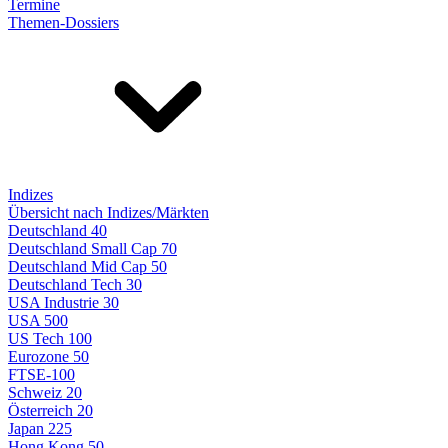
Termine
Themen-Dossiers
Indizes
Übersicht nach Indizes/Märkten
Deutschland 40
Deutschland Small Cap 70
Deutschland Mid Cap 50
Deutschland Tech 30
USA Industrie 30
USA 500
US Tech 100
Eurozone 50
FTSE-100
Schweiz 20
Österreich 20
Japan 225
Hong Kong 50