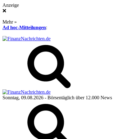
Anzeige
❌
Mehr »
Ad hoc-Mitteilungen
:
Sonntag, 09.08.2026
- Börsentäglich über 12.000 News