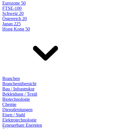
Eurozone 50
FTSE-100
Schweiz 20
Österreich 20
Japan 225
Hong Kong 50
Branchen
Branchenübersicht
Bau / Infrastrukur
Bekleidung / Textil
Biotechnologie
Chemie
Dienstleistungen
Eisen / Stahl
Elektrotechnologie
Erneuerbare Energien