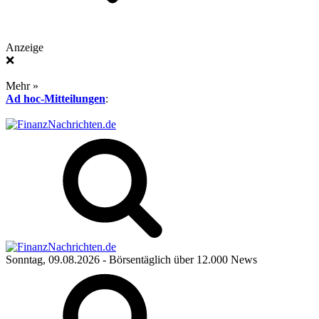
Anzeige
❌
Mehr »
Ad hoc-Mitteilungen
:
Sonntag, 09.08.2026
- Börsentäglich über 12.000 News