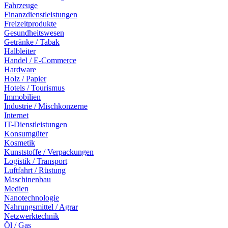
Fahrzeuge
Finanzdienstleistungen
Freizeitprodukte
Gesundheitswesen
Getränke / Tabak
Halbleiter
Handel / E-Commerce
Hardware
Holz / Papier
Hotels / Tourismus
Immobilien
Industrie / Mischkonzerne
Internet
IT-Dienstleistungen
Konsumgüter
Kosmetik
Kunststoffe / Verpackungen
Logistik / Transport
Luftfahrt / Rüstung
Maschinenbau
Medien
Nanotechnologie
Nahrungsmittel / Agrar
Netzwerktechnik
Öl / Gas