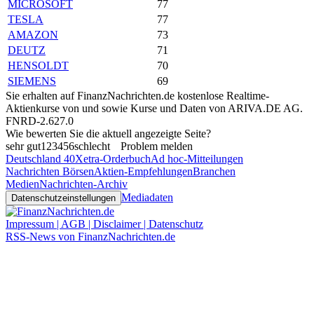
MICROSOFT
77
TESLA
77
AMAZON
73
DEUTZ
71
HENSOLDT
70
SIEMENS
69
Sie erhalten auf FinanzNachrichten.de kostenlose Realtime-
Aktienkurse von
und
sowie Kurse und Daten von
ARIVA.DE AG
.
FNRD-2.627.0
Wie bewerten Sie die aktuell angezeigte Seite?
sehr gut
1
2
3
4
5
6
schlecht
Problem melden
Deutschland 40
Xetra-Orderbuch
Ad hoc-Mitteilungen
Nachrichten Börsen
Aktien-Empfehlungen
Branchen
Medien
Nachrichten-Archiv
Mediadaten
Datenschutzeinstellungen
Impressum | AGB | Disclaimer | Datenschutz
RSS-News von FinanzNachrichten.de