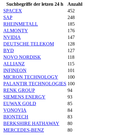
Suchbegriffe der letzen 24 h
Anzahl
SPACEX
452
SAP
248
RHEINMETALL
185
ALMONTY
176
NVIDIA
147
DEUTSCHE TELEKOM
128
BYD
127
NOVO NORDISK
118
ALLIANZ
115
INFINEON
101
MICRON TECHNOLOGY
100
PALANTIR TECHNOLOGIES
100
RENK GROUP
94
SIEMENS ENERGY
93
EUWAX GOLD
85
VONOVIA
84
BIONTECH
83
BERKSHIRE HATHAWAY
80
MERCEDES-BENZ
80