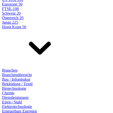
Eurozone 50
FTSE-100
Schweiz 20
Österreich 20
Japan 225
Hong Kong 50
Branchen
Branchenübersicht
Bau / Infrastrukur
Bekleidung / Textil
Biotechnologie
Chemie
Dienstleistungen
Eisen / Stahl
Elektrotechnologie
Erneuerbare Energien