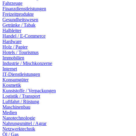
Fahrzeuge
Finanzdienstleistungen
Freizeitprodukte
Gesundheitswesen
Getränke / Tabak
Halbleiter
Handel / E-Commerce
Hardware
Holz / Papier
Hotels / Tourismus
Immobilien
Industrie / Mischkonzerne
Internet
IT-Dienstleistungen
Konsumgüter
Kosmetik
Kunststoffe / Verpackungen
Logistik / Transport
Luftfahrt / Rüstung
Maschinenbau
Medien
Nanotechnologie
Nahrungsmittel / Agrar
Netzwerktechnik
Öl / Gas