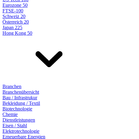
Eurozone 50
FTSE-100
Schweiz 20
Österreich 20
Japan 225
Hong Kong 50
Branchen
Branchenübersicht
Bau / Infrastrukur
Bekleidung / Textil
Biotechnologie
Chemie
Dienstleistungen
Eisen / Stahl
Elektrotechnologie
Erneuerbare Energien