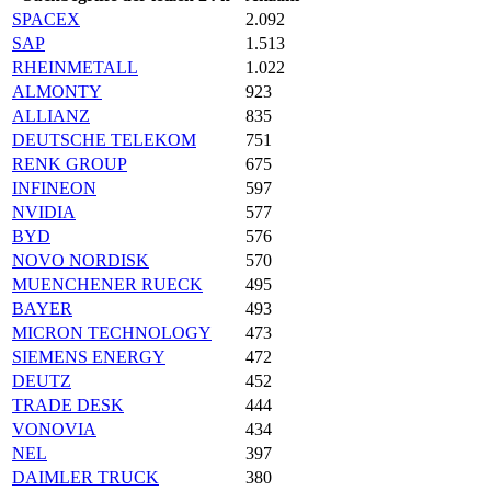
SPACEX
2.092
SAP
1.513
RHEINMETALL
1.022
ALMONTY
923
ALLIANZ
835
DEUTSCHE TELEKOM
751
RENK GROUP
675
INFINEON
597
NVIDIA
577
BYD
576
NOVO NORDISK
570
MUENCHENER RUECK
495
BAYER
493
MICRON TECHNOLOGY
473
SIEMENS ENERGY
472
DEUTZ
452
TRADE DESK
444
VONOVIA
434
NEL
397
DAIMLER TRUCK
380