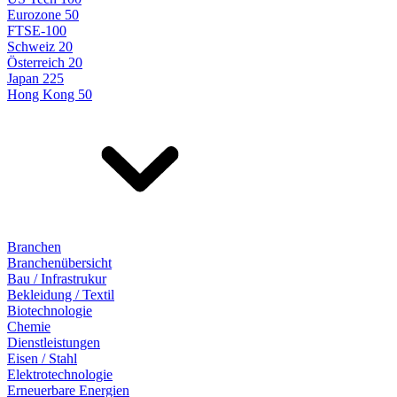
Eurozone 50
FTSE-100
Schweiz 20
Österreich 20
Japan 225
Hong Kong 50
Branchen
Branchenübersicht
Bau / Infrastrukur
Bekleidung / Textil
Biotechnologie
Chemie
Dienstleistungen
Eisen / Stahl
Elektrotechnologie
Erneuerbare Energien