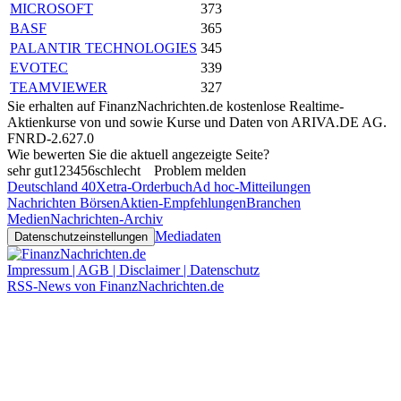
MICROSOFT
373
BASF
365
PALANTIR TECHNOLOGIES
345
EVOTEC
339
TEAMVIEWER
327
Sie erhalten auf FinanzNachrichten.de kostenlose Realtime-
Aktienkurse von
und
sowie Kurse und Daten von
ARIVA.DE AG
.
FNRD-2.627.0
Wie bewerten Sie die aktuell angezeigte Seite?
sehr gut
1
2
3
4
5
6
schlecht
Problem melden
Deutschland 40
Xetra-Orderbuch
Ad hoc-Mitteilungen
Nachrichten Börsen
Aktien-Empfehlungen
Branchen
Medien
Nachrichten-Archiv
Mediadaten
Datenschutzeinstellungen
Impressum | AGB | Disclaimer | Datenschutz
RSS-News von FinanzNachrichten.de