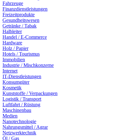
Fahrzeuge
Finanzdienstleistungen
Freizeitprodukte
Gesundheitswesen
Getränke / Tabak
Halbleiter
Handel / E-Commerce
Hardware
Holz / Papier
Hotels / Tourismus
Immobilien
Industrie / Mischkonzerne
Internet
IT-Dienstleistungen
Konsumgüter
Kosmetik
Kunststoffe / Verpackungen
Logistik / Transport
Luftfahrt / Rüstung
Maschinenbau
Medien
Nanotechnologie
Nahrungsmittel / Agrar
Netzwerktechnik
Öl / Gas