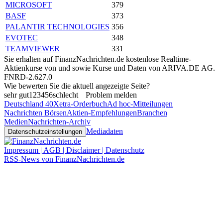
MICROSOFT
379
BASF
373
PALANTIR TECHNOLOGIES
356
EVOTEC
348
TEAMVIEWER
331
Sie erhalten auf FinanzNachrichten.de kostenlose Realtime-
Aktienkurse von
und
sowie Kurse und Daten von
ARIVA.DE AG
.
FNRD-2.627.0
Wie bewerten Sie die aktuell angezeigte Seite?
sehr gut
1
2
3
4
5
6
schlecht
Problem melden
Deutschland 40
Xetra-Orderbuch
Ad hoc-Mitteilungen
Nachrichten Börsen
Aktien-Empfehlungen
Branchen
Medien
Nachrichten-Archiv
Mediadaten
Datenschutzeinstellungen
Impressum | AGB | Disclaimer | Datenschutz
RSS-News von FinanzNachrichten.de