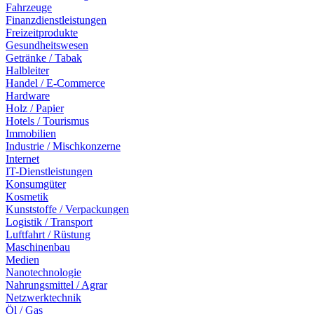
Fahrzeuge
Finanzdienstleistungen
Freizeitprodukte
Gesundheitswesen
Getränke / Tabak
Halbleiter
Handel / E-Commerce
Hardware
Holz / Papier
Hotels / Tourismus
Immobilien
Industrie / Mischkonzerne
Internet
IT-Dienstleistungen
Konsumgüter
Kosmetik
Kunststoffe / Verpackungen
Logistik / Transport
Luftfahrt / Rüstung
Maschinenbau
Medien
Nanotechnologie
Nahrungsmittel / Agrar
Netzwerktechnik
Öl / Gas