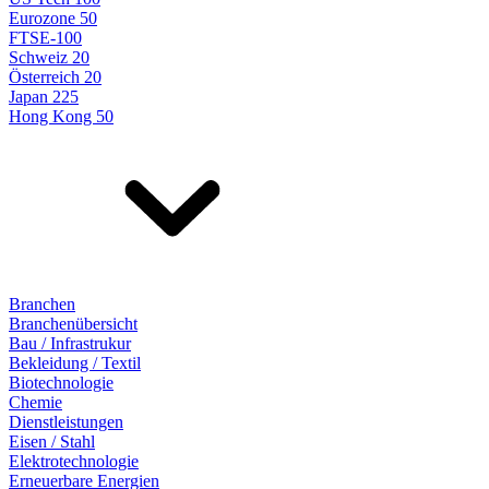
Eurozone 50
FTSE-100
Schweiz 20
Österreich 20
Japan 225
Hong Kong 50
Branchen
Branchenübersicht
Bau / Infrastrukur
Bekleidung / Textil
Biotechnologie
Chemie
Dienstleistungen
Eisen / Stahl
Elektrotechnologie
Erneuerbare Energien