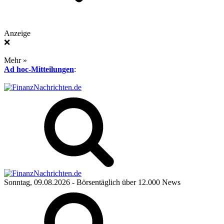
Anzeige
❌
Mehr »
Ad hoc-Mitteilungen
:
Sonntag, 09.08.2026
- Börsentäglich über 12.000 News