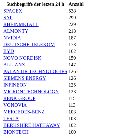
Suchbegriffe der letzen 24 h
Anzahl
SPACEX
538
SAP
299
RHEINMETALL
229
ALMONTY
218
NVIDIA
187
DEUTSCHE TELEKOM
173
BYD
162
NOVO NORDISK
159
ALLIANZ
147
PALANTIR TECHNOLOGIES
126
SIEMENS ENERGY
126
INFINEON
125
MICRON TECHNOLOGY
123
RENK GROUP
115
VONOVIA
113
MERCEDES-BENZ
103
TESLA
103
BERKSHIRE HATHAWAY
102
BIONTECH
100