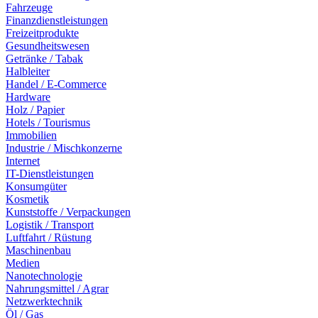
Fahrzeuge
Finanzdienstleistungen
Freizeitprodukte
Gesundheitswesen
Getränke / Tabak
Halbleiter
Handel / E-Commerce
Hardware
Holz / Papier
Hotels / Tourismus
Immobilien
Industrie / Mischkonzerne
Internet
IT-Dienstleistungen
Konsumgüter
Kosmetik
Kunststoffe / Verpackungen
Logistik / Transport
Luftfahrt / Rüstung
Maschinenbau
Medien
Nanotechnologie
Nahrungsmittel / Agrar
Netzwerktechnik
Öl / Gas