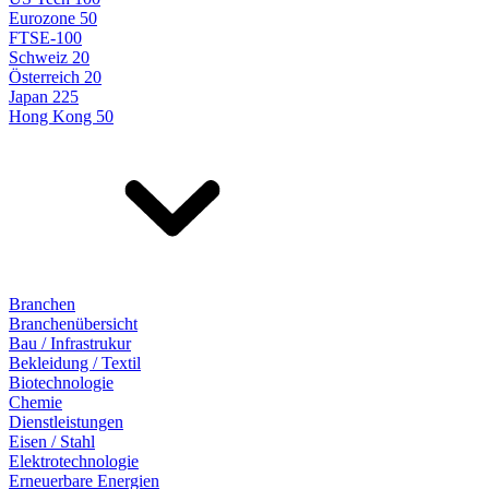
Eurozone 50
FTSE-100
Schweiz 20
Österreich 20
Japan 225
Hong Kong 50
Branchen
Branchenübersicht
Bau / Infrastrukur
Bekleidung / Textil
Biotechnologie
Chemie
Dienstleistungen
Eisen / Stahl
Elektrotechnologie
Erneuerbare Energien