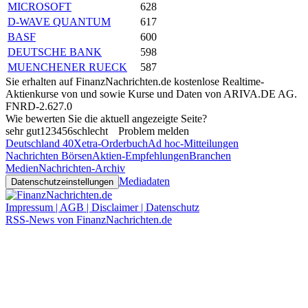
MICROSOFT
628
D-WAVE QUANTUM
617
BASF
600
DEUTSCHE BANK
598
MUENCHENER RUECK
587
Sie erhalten auf FinanzNachrichten.de kostenlose Realtime-
Aktienkurse von
und
sowie Kurse und Daten von
ARIVA.DE AG
.
FNRD-2.627.0
Wie bewerten Sie die aktuell angezeigte Seite?
sehr gut
1
2
3
4
5
6
schlecht
Problem melden
Deutschland 40
Xetra-Orderbuch
Ad hoc-Mitteilungen
Nachrichten Börsen
Aktien-Empfehlungen
Branchen
Medien
Nachrichten-Archiv
Mediadaten
Datenschutzeinstellungen
Impressum | AGB | Disclaimer | Datenschutz
RSS-News von FinanzNachrichten.de