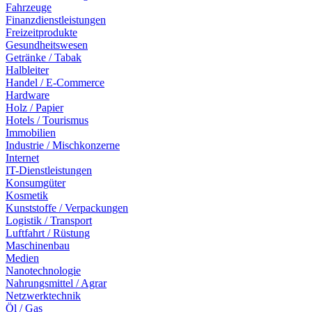
Fahrzeuge
Finanzdienstleistungen
Freizeitprodukte
Gesundheitswesen
Getränke / Tabak
Halbleiter
Handel / E-Commerce
Hardware
Holz / Papier
Hotels / Tourismus
Immobilien
Industrie / Mischkonzerne
Internet
IT-Dienstleistungen
Konsumgüter
Kosmetik
Kunststoffe / Verpackungen
Logistik / Transport
Luftfahrt / Rüstung
Maschinenbau
Medien
Nanotechnologie
Nahrungsmittel / Agrar
Netzwerktechnik
Öl / Gas