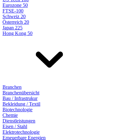
Eurozone 50
FTSE-100
Schweiz 20
Österreich 20
Japan 225
Hong Kong 50
Branchen
Branchenübersicht
Bau / Infrastrukur
Bekleidung / Textil
Biotechnologie
Chemie
Dienstleistungen
Eisen / Stahl
Elektrotechnologie
Erneuerbare Energien