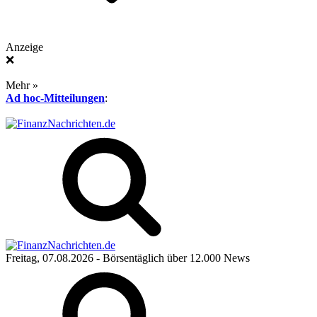
Anzeige
❌
Mehr »
Ad hoc-Mitteilungen
:
Freitag, 07.08.2026
- Börsentäglich über 12.000 News