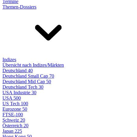
Termine
Themen-Dossiers
Indizes
Übersicht nach Indizes/Märkten
Deutschland 40
Deutschland Small Cap 70
Deutschland Mid Cap 50
Deutschland Tech 30
USA Industrie 30
USA 500
US Tech 100
Eurozone 50
FTSE-100
Schweiz 20
Österreich 20
Japan 225
Hong Kong 50