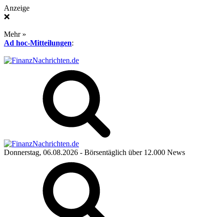
Anzeige
❌
Mehr »
Ad hoc-Mitteilungen
:
Donnerstag, 06.08.2026
- Börsentäglich über 12.000 News