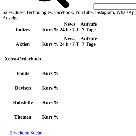
SalesCloser Technologies: Facebook, YouTube, Instagram, WhatsAp
Anzeige
News
Aufrufe
Indizes
Kurs
%
24 h / 7 T
7 Tage
News
Aufrufe
Aktien
Kurs
%
24 h / 7 T
7 Tage
Xetra-Orderbuch
Fonds
Kurs
%
Devisen
Kurs
%
Rohstoffe
Kurs
%
Themen
Kurs
%
Erweiterte Suche