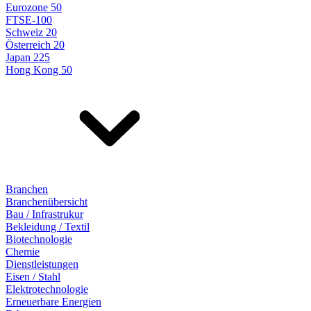
Eurozone 50
FTSE-100
Schweiz 20
Österreich 20
Japan 225
Hong Kong 50
Branchen
Branchenübersicht
Bau / Infrastrukur
Bekleidung / Textil
Biotechnologie
Chemie
Dienstleistungen
Eisen / Stahl
Elektrotechnologie
Erneuerbare Energien