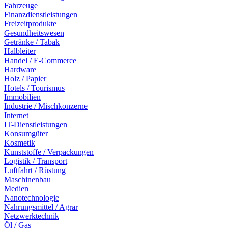
Fahrzeuge
Finanzdienstleistungen
Freizeitprodukte
Gesundheitswesen
Getränke / Tabak
Halbleiter
Handel / E-Commerce
Hardware
Holz / Papier
Hotels / Tourismus
Immobilien
Industrie / Mischkonzerne
Internet
IT-Dienstleistungen
Konsumgüter
Kosmetik
Kunststoffe / Verpackungen
Logistik / Transport
Luftfahrt / Rüstung
Maschinenbau
Medien
Nanotechnologie
Nahrungsmittel / Agrar
Netzwerktechnik
Öl / Gas