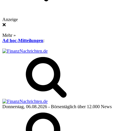
Anzeige
❌
Mehr »
Ad hoc-Mitteilungen
:
Donnerstag, 06.08.2026
- Börsentäglich über 12.000 News