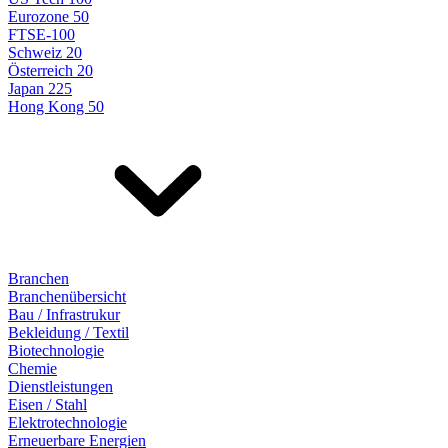
Eurozone 50
FTSE-100
Schweiz 20
Österreich 20
Japan 225
Hong Kong 50
Branchen
Branchenübersicht
Bau / Infrastrukur
Bekleidung / Textil
Biotechnologie
Chemie
Dienstleistungen
Eisen / Stahl
Elektrotechnologie
Erneuerbare Energien