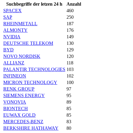
Suchbegriffe der letzen 24 h
Anzahl
SPACEX
460
SAP
250
RHEINMETALL
187
ALMONTY
176
NVIDIA
149
DEUTSCHE TELEKOM
130
BYD
129
NOVO NORDISK
120
ALLIANZ
118
PALANTIR TECHNOLOGIES
103
INFINEON
102
MICRON TECHNOLOGY
100
RENK GROUP
97
SIEMENS ENERGY
95
VONOVIA
89
BIONTECH
85
EUWAX GOLD
85
MERCEDES-BENZ
83
BERKSHIRE HATHAWAY
80