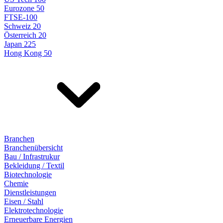
Eurozone 50
FTSE-100
Schweiz 20
Österreich 20
Japan 225
Hong Kong 50
Branchen
Branchenübersicht
Bau / Infrastrukur
Bekleidung / Textil
Biotechnologie
Chemie
Dienstleistungen
Eisen / Stahl
Elektrotechnologie
Erneuerbare Energien