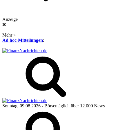
Anzeige
❌
Mehr »
Ad hoc-Mitteilungen
:
Sonntag, 09.08.2026
- Börsentäglich über 12.000 News