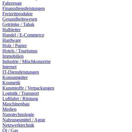
Fahrzeuge
Finanzdienstleistungen
Freizeitprodukte
Gesundheitswesen
Getränke / Tabak
Halbleiter
Handel / E-Commerce
Hardware
Holz / Papier
Hotels / Tourismus
Immobilien
Industrie / Mischkonzerne
Internet
IT-Dienstleistungen
Konsumgüter
Kosmetik
Kunststoffe / Verpackungen
Logistik / Transport
Luftfahrt / Rüstung
Maschinenbau
Medien
Nanotechnologie
Nahrungsmittel / Agrar
Netzwerktechnik
Öl / Gas