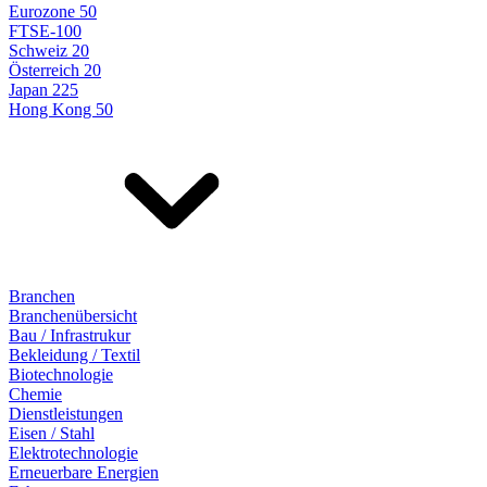
Eurozone 50
FTSE-100
Schweiz 20
Österreich 20
Japan 225
Hong Kong 50
Branchen
Branchenübersicht
Bau / Infrastrukur
Bekleidung / Textil
Biotechnologie
Chemie
Dienstleistungen
Eisen / Stahl
Elektrotechnologie
Erneuerbare Energien