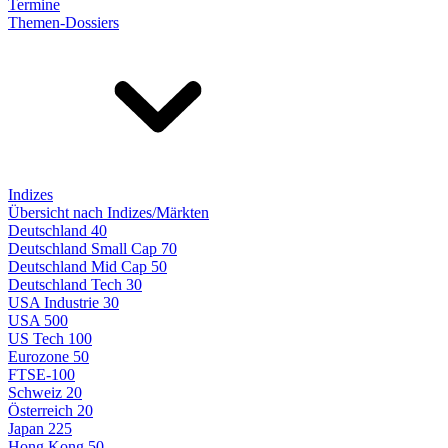
Termine
Themen-Dossiers
Indizes
Übersicht nach Indizes/Märkten
Deutschland 40
Deutschland Small Cap 70
Deutschland Mid Cap 50
Deutschland Tech 30
USA Industrie 30
USA 500
US Tech 100
Eurozone 50
FTSE-100
Schweiz 20
Österreich 20
Japan 225
Hong Kong 50