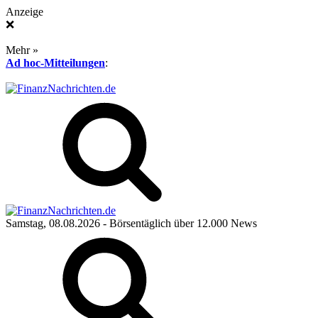
Anzeige
❌
Mehr »
Ad hoc-Mitteilungen
:
Samstag, 08.08.2026
- Börsentäglich über 12.000 News