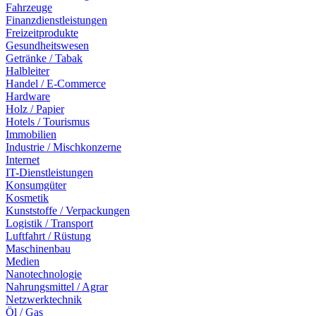
Fahrzeuge
Finanzdienstleistungen
Freizeitprodukte
Gesundheitswesen
Getränke / Tabak
Halbleiter
Handel / E-Commerce
Hardware
Holz / Papier
Hotels / Tourismus
Immobilien
Industrie / Mischkonzerne
Internet
IT-Dienstleistungen
Konsumgüter
Kosmetik
Kunststoffe / Verpackungen
Logistik / Transport
Luftfahrt / Rüstung
Maschinenbau
Medien
Nanotechnologie
Nahrungsmittel / Agrar
Netzwerktechnik
Öl / Gas