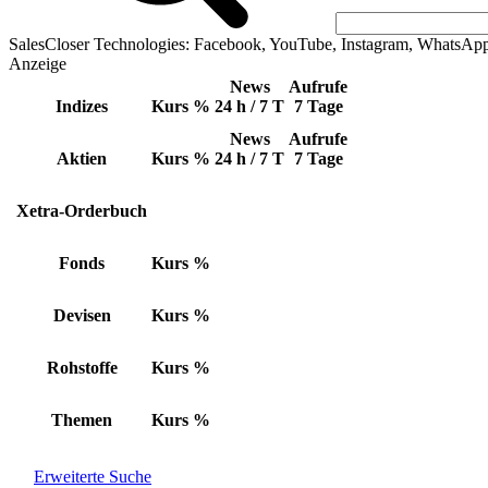
SalesCloser Technologies: Facebook, YouTube, Instagram, WhatsAp
Anzeige
News
Aufrufe
Indizes
Kurs
%
24 h / 7 T
7 Tage
News
Aufrufe
Aktien
Kurs
%
24 h / 7 T
7 Tage
Xetra-Orderbuch
Fonds
Kurs
%
Devisen
Kurs
%
Rohstoffe
Kurs
%
Themen
Kurs
%
Erweiterte Suche