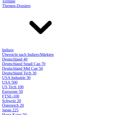
Termine
Themen-Dossiers
Indizes
Übersicht nach Indizes/Märkten
Deutschland 40
Deutschland Small Cap 70
Deutschland Mid Cap 50
Deutschland Tech 30
USA Industrie 30
USA 500
US Tech 100
Eurozone 50
FTSE-100
Schweiz 20
Österreich 20
Japan 225
Hong Kong 50