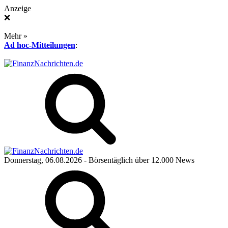
Anzeige
❌
Mehr »
Ad hoc-Mitteilungen
:
Donnerstag, 06.08.2026
- Börsentäglich über 12.000 News