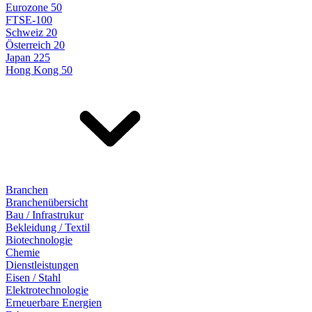
Eurozone 50
FTSE-100
Schweiz 20
Österreich 20
Japan 225
Hong Kong 50
Branchen
Branchenübersicht
Bau / Infrastrukur
Bekleidung / Textil
Biotechnologie
Chemie
Dienstleistungen
Eisen / Stahl
Elektrotechnologie
Erneuerbare Energien